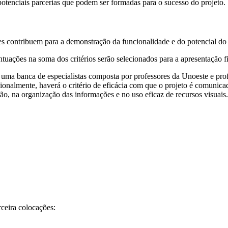
 potenciais parcerias que podem ser formadas para o sucesso do projeto.
es contribuem para a demonstração da funcionalidade e do potencial do 
ntuações na soma dos critérios serão selecionados para a apresentação
r uma banca de especialistas composta por professores da Unoeste e pr
ionalmente, haverá o critério de eficácia com que o projeto é comunic
ação, na organização das informações e no uso eficaz de recursos visuais.
rceira colocações: