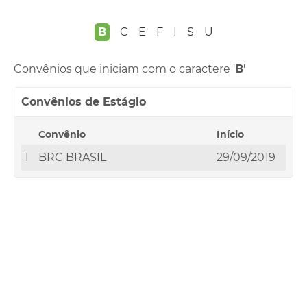
B
C
E
F
I
S
U
Convênios que iniciam com o caractere '
B
'
Convênios de Estágio
Convênio
Início
1
BRC BRASIL
29/09/2019