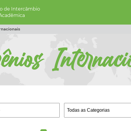
 de Intercâmbio
 Acadêmica
rnacionais
ênios Internaci