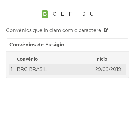
B
C
E
F
I
S
U
Convênios que iniciam com o caractere '
B
'
Convênios de Estágio
Convênio
Início
1
BRC BRASIL
29/09/2019