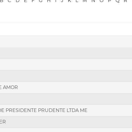
B
C
D
E
F
G
H
I
J
K
L
M
N
O
P
Q
R
E AMOR
E PRESIDENTE PRUDENTE LTDA ME
ER