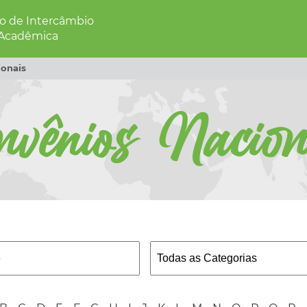
 de Intercâmbio
 Acadêmica
onais
nvênios Nacion