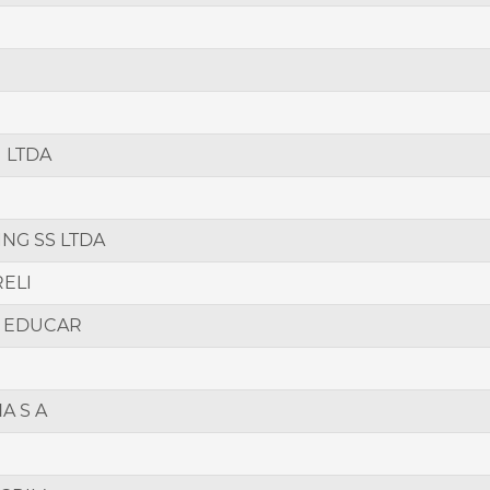
 LTDA
NG SS LTDA
RELI
O EDUCAR
A S A