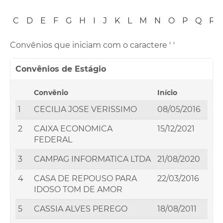
B
C
D
E
F
G
H
I
J
K
L
M
N
O
P
Q
R
Convênios que iniciam com o caractere '
'
Convênios de Estágio
Convênio
Início
1
CECILIA JOSE VERISSIMO
08/05/2016
2
CAIXA ECONOMICA
15/12/2021
FEDERAL
3
CAMPAG INFORMATICA LTDA
21/08/2020
4
CASA DE REPOUSO PARA
22/03/2016
IDOSO TOM DE AMOR
5
CASSIA ALVES PEREGO
18/08/2011