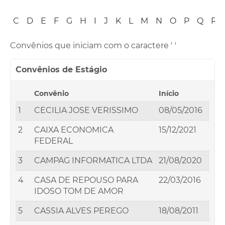
B
C
D
E
F
G
H
I
J
K
L
M
N
O
P
Q
R
Convênios que iniciam com o caractere '
'
Convênios de Estágio
Convênio
Início
1
CECILIA JOSE VERISSIMO
08/05/2016
2
CAIXA ECONOMICA
15/12/2021
FEDERAL
3
CAMPAG INFORMATICA LTDA
21/08/2020
4
CASA DE REPOUSO PARA
22/03/2016
IDOSO TOM DE AMOR
5
CASSIA ALVES PEREGO
18/08/2011