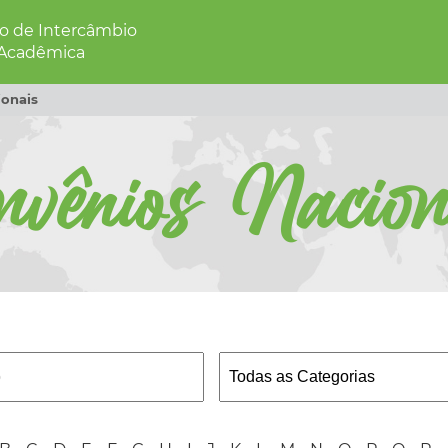
 de Intercâmbio
 Acadêmica
onais
nvênios Nacion