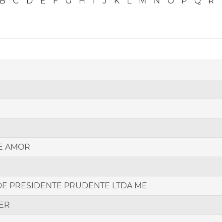
B
C
D
E
F
G
H
I
J
K
L
M
N
O
P
Q
R
E AMOR
E PRESIDENTE PRUDENTE LTDA ME
ER