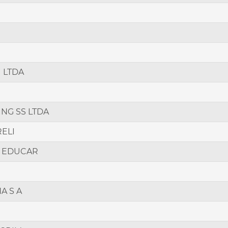
 LTDA
NG SS LTDA
RELI
O EDUCAR
A S A