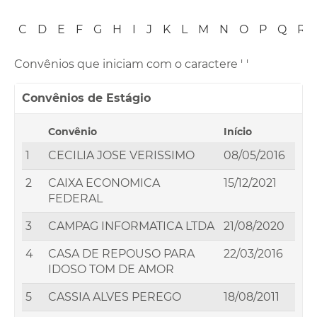
B
C
D
E
F
G
H
I
J
K
L
M
N
O
P
Q
R
Convênios que iniciam com o caractere '
'
Convênios de Estágio
Convênio
Início
1
CECILIA JOSE VERISSIMO
08/05/2016
2
CAIXA ECONOMICA
15/12/2021
FEDERAL
3
CAMPAG INFORMATICA LTDA
21/08/2020
4
CASA DE REPOUSO PARA
22/03/2016
IDOSO TOM DE AMOR
5
CASSIA ALVES PEREGO
18/08/2011