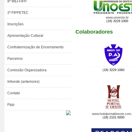
8º WEI-FIPP
2º FIPPETEC
www.unoeste.br
(18) 3229 1000
Inscrições
Colaboradores
Apresentação Cultural
Confraternização de Encerramento
Parceiros
Comissão Organizadora
(18) 3229 1060
Infoeste (anteriores)
Contato
Fipp
www.hotelportaldoeste.com.
(18) 2101 0000