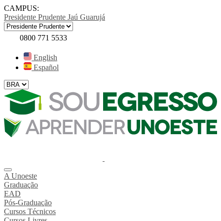
CAMPUS:
Presidente Prudente
Jaú
Guarujá
0800 771 5533
English
Español
A Unoeste
Graduação
EAD
Pós-Graduação
Cursos Técnicos
Cursos Livres