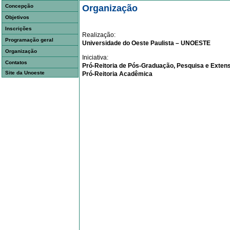
Concepção
Organização
Objetivos
Inscrições
Realização:
Programação geral
Universidade do Oeste Paulista – UNOESTE
Organização
Iniciativa:
Contatos
Pró-Reitoria de Pós-Graduação, Pesquisa e Exten
Site da Unoeste
Pró-Reitoria Acadêmica