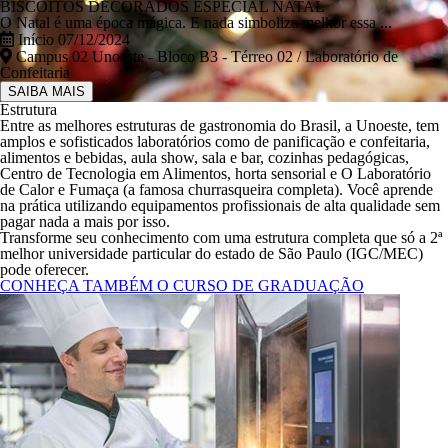
BISCOITOS DECORADOS ESPECIAL NATAL
O Natal é uma época mágica. E nada simboliza melhor essa ...
Início 07/12/2024
Campus 02 Unoeste - Bloco B3 - Térreo 02 / Laboratório de
Confeitaria
SAIBA MAIS
Estrutura
Entre as melhores estruturas de gastronomia do Brasil, a Unoeste, tem
amplos e sofisticados laboratórios como de panificação e confeitaria,
alimentos e bebidas, aula show, sala e bar, cozinhas pedagógicas,
Centro de Tecnologia em Alimentos, horta sensorial e O Laboratório
de Calor e Fumaça (a famosa churrasqueira completa). Você aprende
na prática utilizando equipamentos profissionais de alta qualidade sem
pagar nada a mais por isso.
Transforme seu conhecimento com uma estrutura completa que só a 2ª
melhor universidade particular do estado de São Paulo (IGC/MEC)
pode oferecer.
CONHEÇA TAMBÉM O CURSO DE GRADUAÇÃO