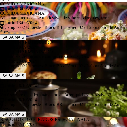
COMIDA MEXICANA
Início 13/09/2024
COMIDA MEXICANA
A culinária mexicana é um festival de sabores vibrantes, cores ...
Início 13/09/2024
Campus 02 Unoeste - Bloco B3 - Térreo 02 / Laboratório de Aula
Show.
SAIBA MAIS
RISOTO HARMONIZADO
Início 28/09/2024
RISOTO HARMONIZADO
O risoto é a definição de conforto e sofisticaç&a ...
Início 28/09/2024
Campus 02 Unoeste - Bloco B3 - Térreo 02 / Laboratório de Aula
Show.
SAIBA MAIS
QUICHES
Início 26/10/2024
QUICHES
Você sempre quis dominar a arte de fazer quiches irresistíveis? ...
Início 26/10/2024
Campus 02 Unoeste - Bloco B3 - Térreo 02 / Laboratório de Aula
Show.
SAIBA MAIS
BISCOITOS DECORADOS ESPECIAL NATAL
Início 07/12/2024