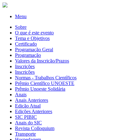
Menu
Sobre
O que é este evento
Tema e Objetivos
Certificado
Programação Geral
Programação
Valores da Inscrição/Prazos
Inscrições
Inscrições
Normas - Trabalhos Científicos
Prêmio Científico UNOESTE
Prêmio Unoeste Solidária
Anais
Anais Anteriores
Edição Atual
Edições Anteriores
SIC PIBIC
Anais do SIC
Revista Colloquium
Transporte
Hospedagem