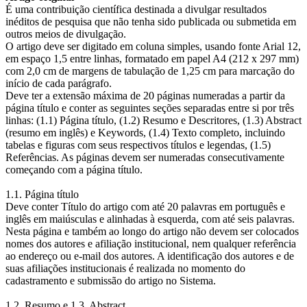
É uma contribuição científica destinada a divulgar resultados
inéditos de pesquisa que não tenha sido publicada ou submetida em
outros meios de divulgação.
O artigo deve ser digitado em coluna simples, usando fonte Arial 12,
em espaço 1,5 entre linhas, formatado em papel A4 (212 x 297 mm)
com 2,0 cm de margens de tabulação de 1,25 cm para marcação do
início de cada parágrafo.
Deve ter a extensão máxima de 20 páginas numeradas a partir da
página título e conter as seguintes seções separadas entre si por três
linhas: (1.1) Página título, (1.2) Resumo e Descritores, (1.3) Abstract
(resumo em inglês) e Keywords, (1.4) Texto completo, incluindo
tabelas e figuras com seus respectivos títulos e legendas, (1.5)
Referências. As páginas devem ser numeradas consecutivamente
começando com a página título.
1.1. Página título
Deve conter Título do artigo com até 20 palavras em português e
inglês em maiúsculas e alinhadas à esquerda, com até seis palavras.
Nesta página e também ao longo do artigo não devem ser colocados
nomes dos autores e afiliação institucional, nem qualquer referência
ao endereço ou e-mail dos autores. A identificação dos autores e de
suas afiliações institucionais é realizada no momento do
cadastramento e submissão do artigo no Sistema.
1.2. Resumo e 1.3. Abstract