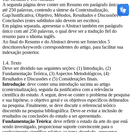
A segunda página deve conter um Resumo em parágrafo único com
até 250 palavras, contendo a síntese da Contextualização,
Gap/Justificativa, Objetivo, Métodos, Resultados e Discussões e
Conclusões (estes subtítulos não devem ser escritos).
Em página separada, apresentar o Abstract também em parágrafo
único com até 250 palavras, o qual deve ser a tradução fiel do
resumo para o idioma inglês.
Ao final do Resumo e do Abstract devem ser fornecidos 5
descritores/keywords correspondentes do artigo, para facilitar sua
indexação posterior.
1.4. Texto
Deve ser dividido nas seguintes seções: (1) Introdução, (2)
Fundamentação Teórica, (3) Aspectos Metodológicos, (4)
Resultados e Discussões e (5) Considerações finais.
Introdução
: deve conter uma introdução sucinta ao artigo
(contextualização), seguida da justificativa com a relevância
científica do estudo. A seguir, deve-se conter o problema de pesquisa
e sua hipótese, o objetivo geral e os objetivos específicos delineados
na pesquisa. Finalmente, se deve discutir o referencial teórico
discorrido na pesquisa bibliográfica. Deve-se evitar a inclusão de
resultados ou conclusões do estudo a ser apresentado.
Fundamentação Teórica
: deve refletir o estado da arte do que está
sendo investigado, proporcionar suporte convincente para o
conhecimento científico relativo ao tema abordado, apresentar