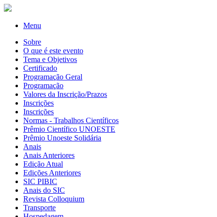
Menu
Sobre
O que é este evento
Tema e Objetivos
Certificado
Programação Geral
Programação
Valores da Inscrição/Prazos
Inscrições
Inscrições
Normas - Trabalhos Científicos
Prêmio Científico UNOESTE
Prêmio Unoeste Solidária
Anais
Anais Anteriores
Edição Atual
Edições Anteriores
SIC PIBIC
Anais do SIC
Revista Colloquium
Transporte
Hospedagem