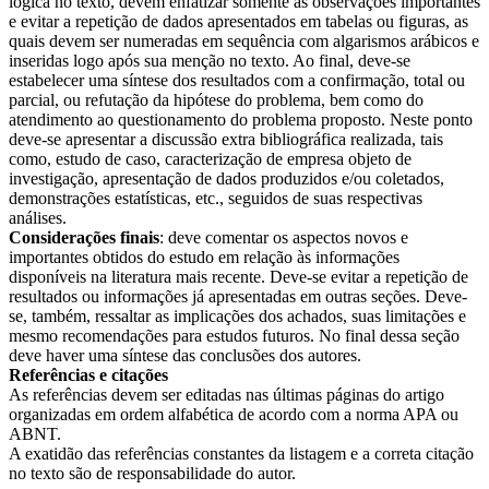
lógica no texto, devem enfatizar somente as observações importantes
e evitar a repetição de dados apresentados em tabelas ou figuras, as
quais devem ser numeradas em sequência com algarismos arábicos e
inseridas logo após sua menção no texto. Ao final, deve-se
estabelecer uma síntese dos resultados com a confirmação, total ou
parcial, ou refutação da hipótese do problema, bem como do
atendimento ao questionamento do problema proposto. Neste ponto
deve-se apresentar a discussão extra bibliográfica realizada, tais
como, estudo de caso, caracterização de empresa objeto de
investigação, apresentação de dados produzidos e/ou coletados,
demonstrações estatísticas, etc., seguidos de suas respectivas
análises.
Considerações finais
: deve comentar os aspectos novos e
importantes obtidos do estudo em relação às informações
disponíveis na literatura mais recente. Deve-se evitar a repetição de
resultados ou informações já apresentadas em outras seções. Deve-
se, também, ressaltar as implicações dos achados, suas limitações e
mesmo recomendações para estudos futuros. No final dessa seção
deve haver uma síntese das conclusões dos autores.
Referências e citações
As referências devem ser editadas nas últimas páginas do artigo
organizadas em ordem alfabética de acordo com a norma APA ou
ABNT.
A exatidão das referências constantes da listagem e a correta citação
no texto são de responsabilidade do autor.