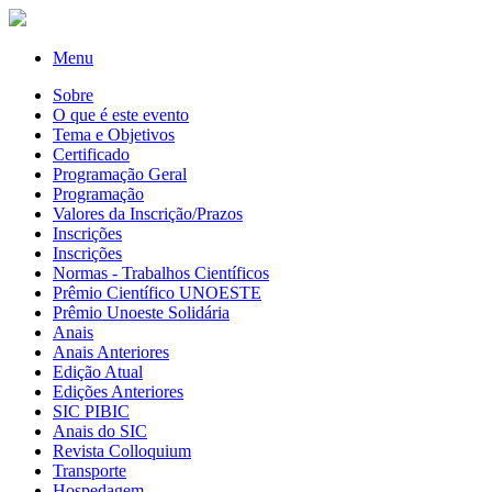
Menu
Sobre
O que é este evento
Tema e Objetivos
Certificado
Programação Geral
Programação
Valores da Inscrição/Prazos
Inscrições
Inscrições
Normas - Trabalhos Científicos
Prêmio Científico UNOESTE
Prêmio Unoeste Solidária
Anais
Anais Anteriores
Edição Atual
Edições Anteriores
SIC PIBIC
Anais do SIC
Revista Colloquium
Transporte
Hospedagem