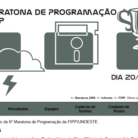
<-- Maratona 2009
,
<-- Infoeste
,
<-- FIPP
, Última 
Caderno de
Conjunto de
Resultados
Equipes
Tarefas
Testes
ais da 6ª Maratona de Programação da FIPP/UNOESTE.
ã