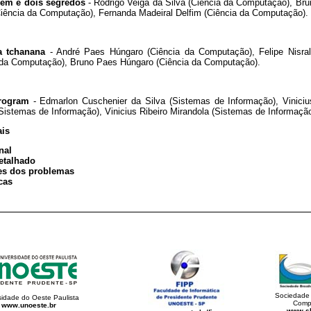
m e dois segredos
- Rodrigo Veiga da Silva (Ciência da Computação), Bru
Ciência da Computação), Fernanda Madeiral Delfim (Ciência da Computação).
a tchanana
- André Paes Húngaro (Ciência da Computação), Felipe Nisra
 da Computação), Bruno Paes Húngaro (Ciência da Computação).
rogram
- Edmarlon Cuschenier da Silva (Sistemas de Informação), Viniciu
(Sistemas de Informação), Vinicius Ribeiro Mirandola (Sistemas de Informação
ais
nal
etalhado
es dos problemas
icas
Sociedade 
sidade do Oeste Paulista
Comp
www.unoeste.br
www.sb