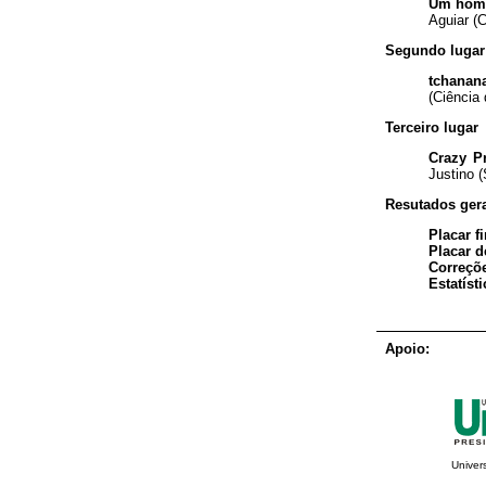
Um home
Aguiar (
Segundo lugar
tchanan
(Ciência
Terceiro lugar
Crazy P
Justino 
Resutados ger
Placar fi
Placar d
Correçõ
Estatíst
Apoio:
Univer