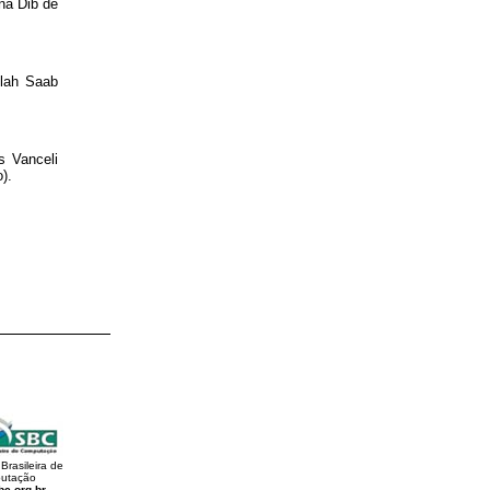
na Dib de
llah Saab
s Vanceli
).
Brasileira de
utação
c.org.br