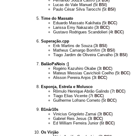
Fernando Souza Castro (5t
BSI
)
Lucas do Vale Manuel (5t
BSI
)
Paulo César Silva Tarocchi (5t
BSI
)
Time do Massato
Eduardo Massato Kakihata (5t
BCC
)
Larissa Emy Nakazato (3t
BCC
)
Gustavo Rodrigues Scandolieri (4t
BCC
)
Superação.cpp
Erik Martins de Souza (3t
BSI
)
Matheus Camargo Bomfim (3t
BSI
)
Tiago Jardim de Oliveira Carvalho (3t
BSI
)
BalãoPaNois :]
Rogério Kazuhiro Okabe (3t
BCC
)
Mateus Messias Cavichioli Coelho (5t
BCC
)
Alisson Pereira Anjos (3t
BCC
)
Esponja, Estrela e Molusco
Rômulo Henrique Abrão Galindo (7t
BCC
)
Tiago Elias Vicente (7t
BCC
)
Guilherme Lofrano Corneto (5t
BCC
)
B1nár10s
Vinicius Grigoleto Zamai (3t
BCC
)
Gabriel Reis Jesus (3t
BCC
)
Ed William Ferreira Junior (6t
BCC
)
Os Virjão