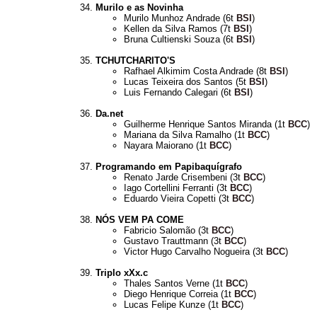
Murilo e as Novinha
Murilo Munhoz Andrade (6t
BSI
)
Kellen da Silva Ramos (7t
BSI
)
Bruna Cultienski Souza (6t
BSI
)
TCHUTCHARITO'S
Rafhael Alkimim Costa Andrade (8t
BSI
)
Lucas Teixeira dos Santos (5t
BSI
)
Luis Fernando Calegari (6t
BSI
)
Da.net
Guilherme Henrique Santos Miranda (1t
BCC
)
Mariana da Silva Ramalho (1t
BCC
)
Nayara Maiorano (1t
BCC
)
Programando em Papibaquígrafo
Renato Jarde Crisembeni (3t
BCC
)
Iago Cortellini Ferranti (3t
BCC
)
Eduardo Vieira Copetti (3t
BCC
)
NÓS VEM PA COME
Fabricio Salomão (3t
BCC
)
Gustavo Trauttmann (3t
BCC
)
Victor Hugo Carvalho Nogueira (3t
BCC
)
Triplo xXx.c
Thales Santos Verne (1t
BCC
)
Diego Henrique Correia (1t
BCC
)
Lucas Felipe Kunze (1t
BCC
)