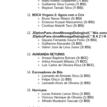
Mário Aurélio Guadanhim (7t
BSI
)
Guilherme Silva Correia (7t
BSI
)
Maykon Tamaki Silva (7t
BSI
)
BOCA Virgens 2: Agora com o Cris
Bruno Neves Ribeiro (5t
BSI
)
Emerson Kurauti Massamitsu (5t
BSI
)
Cristhian Matiolli Terzi (5t
BSI
)
JOptionPane.showMessageDialog(null," Nós somos
JOptionPane.showMessageDialog(null," B A Z I N G 
Dayane Fernanda Souza Peres (3t
BSI
)
Guilherme Alexandre (3t
BSI
)
Valmir José de Lima Junior (3t
BSI
)
AVARANDA RETURNS
Amauri Baptista Bolzani (3t
BCC
)
Arthur Ansaneli Milanez (7t
BCC
)
Luiz Carlos de Oliveira Rosa (3t
BCC
)
Escovadores de Bits
Leonardo de Almeida Silva (1t
BSI
)
Felipe Ghizzi (1t
BSI
)
Leonardo Alves de Oliveira (1t
BSI
)
Hurricane
Lucas Antonio Lanza Silva (1t
BSI
)
Vinícius Henrique de Oliveira (1t
BSI
)
Alfredo Murakami Sassaki (1t
BSI
)