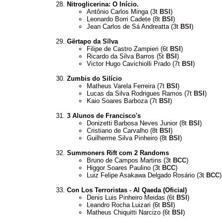
Nitroglicerina: O Início.
Antônio Carlos Minga (3t
BSI
)
Leonardo Borri Cadete (8t
BSI
)
Jean Carlos de Sá Andreatta (3t
BSI
)
Gërtapo da Sïlva
Filipe de Castro Zampieri (6t
BSI
)
Ricardo da Silva Barros (5t
BSI
)
Victor Hugo Cavichiolli Prado (7t
BSI
)
Zumbis do Silício
Matheus Varela Ferreira (7t
BSI
)
Lucas da Silva Rodrigues Ramos (7t
BSI
)
Kaio Soares Barboza (7t
BSI
)
3 Alunos de Francisco's
Donizetti Barbosa Neves Junior (8t
BSI
)
Cristiano de Carvalho (8t
BSI
)
Guilherme Silva Pinheiro (8t
BSI
)
Summoners Rift com 2 Randoms
Bruno de Campos Martins (3t
BCC
)
Higgor Soares Paulino (3t
BCC
)
Luiz Felipe Asakawa Delgado Rosário (3t
BCC
)
Con Los Terroristas - Al Qaeda (Oficial)
Denis Luis Pinheiro Meidas (6t
BSI
)
Leandro Rocha Luizari (6t
BSI
)
Matheus Chiquitti Narcizo (6t
BSI
)