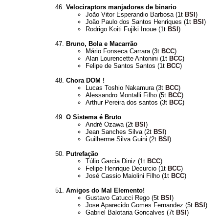
Velociraptors manjadores de binario
João Vitor Esperandio Barbosa (1t
BSI
)
João Paulo dos Santos Henriques (1t
BSI
)
Rodrigo Koiti Fujiki Inoue (1t
BSI
)
Bruno, Bola e Macarrão
Mário Fonseca Carrara (3t
BCC
)
Alan Lourencette Antonini (1t
BCC
)
Felipe de Santos Santos (1t
BCC
)
Chora DOM !
Lucas Toshio Nakamura (3t
BCC
)
Alessandro Montalli Filho (5t
BCC
)
Arthur Pereira dos santos (3t
BCC
)
O Sistema é Bruto
André Ozawa (2t
BSI
)
Jean Sanches Silva (2t
BSI
)
Guilherme Silva Guini (2t
BSI
)
Putrefação
Túlio Garcia Diniz (1t
BCC
)
Felipe Henrique Decurcio (1t
BCC
)
José Cassio Maiolini Filho (1t
BCC
)
Amigos do Mal Elemento!
Gustavo Catucci Rego (5t
BSI
)
Jose Aparecido Gomes Fernandez (5t
BSI
)
Gabriel Balotaria Goncalves (7t
BSI
)