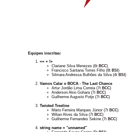
Equipes inscritas:
== + !=
Clariane Silva Menezes (6t
BCC
)
Francisco Santana Torres Filho (8t
BSI
)
Silmara Andressa Bulhões da Silva (4t
BSI
)
Vamos Calar o BOCA - The Last Chance
Artur Jordão Lima Correia (7t
BCC
)
Anderson Akio Gohara (7t
BCC
)
Guilherme Augusto Potje (7t
BCC
)
Twisted Treeline
Mário Ferreira Marques Júnior (7t
BCC
)
Wilian Alves da Silva (7t
BCC
)
Guilherme Fernandes Sekine (7t
BCC
)
string name = "unnamed"