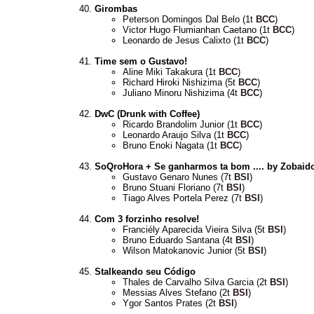
Girombas
Peterson Domingos Dal Belo (1t
BCC
)
Victor Hugo Flumianhan Caetano (1t
BCC
)
Leonardo de Jesus Calixto (1t
BCC
)
Time sem o Gustavo!
Aline Miki Takakura (1t
BCC
)
Richard Hiroki Nishizima (5t
BCC
)
Juliano Minoru Nishizima (4t
BCC
)
DwC (Drunk with Coffee)
Ricardo Brandolim Junior (1t
BCC
)
Leonardo Araujo Silva (1t
BCC
)
Bruno Enoki Nagata (1t
BCC
)
SoQroHora + Se ganharmos ta bom .... by Zobaid
Gustavo Genaro Nunes (7t
BSI
)
Bruno Stuani Floriano (7t
BSI
)
Tiago Alves Portela Perez (7t
BSI
)
Com 3 forzinho resolve!
Franciély Aparecida Vieira Silva (5t
BSI
)
Bruno Eduardo Santana (4t
BSI
)
Wilson Matokanovic Junior (5t
BSI
)
Stalkeando seu Código
Thales de Carvalho Silva Garcia (2t
BSI
)
Messias Alves Stefano (2t
BSI
)
Ygor Santos Prates (2t
BSI
)