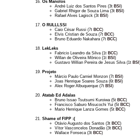
Os Manolos
André Luiz dos Santos Pires (3t
BSI
)
Gabriel Rhigor de Souza Lima (3t
BSI
)
Rafael Alves Lagisck (3t
BSI
)
O RULLLSSI
Caio César Russi (7t
BCC
)
Elvis Cristian de Souza (7t
BCC
)
Bruno Eduardo Nakahara (7t
BCC
)
LekLeks
Fabricio Leandro da Silva (1t
BCC
)
Willan de Oliveira Mônico (1t
BSI
)
Gustavo Willian Pereira de Jesus Silva (1t
BSI
Projeto
Márcio Paulo Carniel Monzon (7t
BSI
)
Joas Henrique Soares Souza (6t
BSI
)
Alex Roger Albuquerque (7t
BSI
)
Atatab Ed Adalas
Bruno Issao Tsutsumi Kuroiwa (5t
BCC
)
Francisco Saburo Misucochi Yui (5t
BCC
)
Mario Henrique Lanza Gomes (5t
BCC
)
Shame of FIPP :(
Otávio Augusto dos Santos (3t
BCC
)
Vítor Vasconcelos Donadão (3t
BCC
)
Wallace Fonseca (3t
BCC
)