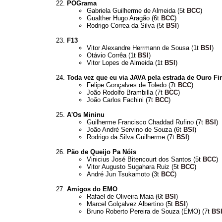
POGrama
Gabriela Guilherme de Almeida (5t
BCC
)
Gualther Hugo Aragão (6t
BCC
)
Rodrigo Correa da Silva (5t
BSI
)
F13
Vitor Alexandre Herrmann de Sousa (1t
BSI
)
Otávio Corrêa (1t
BSI
)
Vitor Lopes de Almeida (1t
BSI
)
Toda vez que eu via JAVA pela estrada de Ouro Fi
Felipe Gonçalves de Toledo (7t
BCC
)
João Rodolfo Brambilla (7t
BCC
)
João Carlos Fachini (7t
BCC
)
A'Os Mininu
Guilherme Francisco Chaddad Rufino (7t
BSI
)
João André Servino de Souza (6t
BSI
)
Rodrigo da Silva Guilherme (7t
BSI
)
Pão de Queijo Pa Nóis
Vinicius José Bitencourt dos Santos (5t
BCC
)
Vitor Augusto Sugahara Ruiz (5t
BCC
)
André Jun Tsukamoto (3t
BCC
)
Amigos do EMO
Rafael de Oliveira Maia (6t
BSI
)
Marcel Golçalvez Albertino (5t
BSI
)
Bruno Roberto Pereira de Souza (EMO) (7t
BS