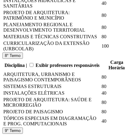
INSTALAÇÕES HIDRÁULICAS E
40
SANITÁRIAS
PROJETO DE ARQUITETURA:
80
PATRIMÔNIO E MUNICÍPIO
PLANEJAMENTO REGIONAL E
80
DESENVOLVIMENTO TERRITORIAL
MATERIAIS E TÉCNICAS CONSTRUTIVAS
80
CURRICULARIZAÇÃO DA EXTENSÃO
100
(URBCOLAB)
8° Termo
Carga
Disciplina |
Exibir professores responsáveis
Horária
ARQUITETURA, URBANISMO E
80
PAISAGISMO CONTEMPORÂNEOS
SISTEMAS ESTRUTURAIS
80
INSTALAÇÕES ELÉTRICAS
40
PROJETO DE ARQUITETURA: SAÚDE E
80
MICRORREGIÃO
PROJETO DE PAISAGISMO
80
TÓPICOS ESPECIAIS EM DIAGRAMAÇÃO
40
E PROG. COMPUTACIONAIS
9° Termo