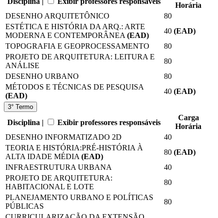
Disciplina |
Exibir professores responsáveis
Horária
DESENHO ARQUITETÔNICO
80
ESTÉTICA E HISTÓRIA DA ARQ.: ARTE
40
(EAD)
MODERNA E CONTEMPORÂNEA
(EAD)
TOPOGRAFIA E GEOPROCESSAMENTO
80
PROJETO DE ARQUITETURA: LEITURA E
80
ANÁLISE
DESENHO URBANO
80
MÉTODOS E TÉCNICAS DE PESQUISA
40
(EAD)
(EAD)
3° Termo
Carga
Disciplina |
Exibir professores responsáveis
Horária
DESENHO INFORMATIZADO 2D
40
TEORIA E HISTÓRIA:PRÉ-HISTÓRIA À
80
(EAD)
ALTA IDADE MÉDIA
(EAD)
INFRAESTRUTURA URBANA
40
PROJETO DE ARQUITETURA:
80
HABITACIONAL E LOTE
PLANEJAMENTO URBANO E POLÍTICAS
80
PÚBLICAS
CURRICULARIZAÇÃO DA EXTENSÃO