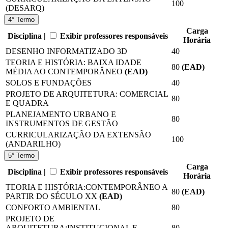
100
(DESARQ)
4° Termo
Carga
Disciplina |
Exibir professores responsáveis
Horária
DESENHO INFORMATIZADO 3D
40
TEORIA E HISTÓRIA: BAIXA IDADE
80
(EAD)
MÉDIA AO CONTEMPORÂNEO
(EAD)
SOLOS E FUNDAÇÕES
40
PROJETO DE ARQUITETURA: COMERCIAL
80
E QUADRA
PLANEJAMENTO URBANO E
80
INSTRUMENTOS DE GESTÃO
CURRICULARIZAÇÃO DA EXTENSÃO
100
(ANDARILHO)
5° Termo
Carga
Disciplina |
Exibir professores responsáveis
Horária
TEORIA E HISTÓRIA:CONTEMPORÂNEO A
80
(EAD)
PARTIR DO SÉCULO XX
(EAD)
CONFORTO AMBIENTAL
80
PROJETO DE
ARQUITETURA:INSTITUCIONAL E
80