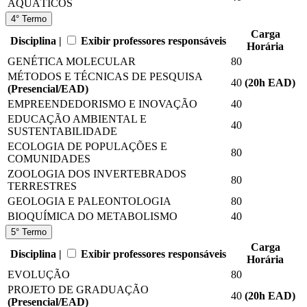
AQUÁTICOS
4° Termo
Carga
Disciplina |
Exibir professores responsáveis
Horária
GENÉTICA MOLECULAR
80
MÉTODOS E TÉCNICAS DE PESQUISA
40
(20
h EAD
)
(Presencial/EAD)
EMPREENDEDORISMO E INOVAÇÃO
40
EDUCAÇÃO AMBIENTAL E
40
SUSTENTABILIDADE
ECOLOGIA DE POPULAÇÕES E
80
COMUNIDADES
ZOOLOGIA DOS INVERTEBRADOS
80
TERRESTRES
GEOLOGIA E PALEONTOLOGIA
80
BIOQUÍMICA DO METABOLISMO
40
5° Termo
Carga
Disciplina |
Exibir professores responsáveis
Horária
EVOLUÇÃO
80
PROJETO DE GRADUAÇÃO
40
(20
h EAD
)
(Presencial/EAD)