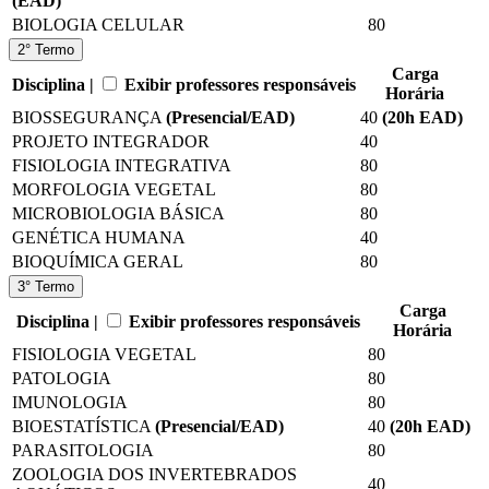
(EAD)
BIOLOGIA CELULAR
80
2° Termo
Carga
Disciplina |
Exibir professores responsáveis
Horária
BIOSSEGURANÇA
(Presencial/EAD)
40
(20
h EAD
)
PROJETO INTEGRADOR
40
FISIOLOGIA INTEGRATIVA
80
MORFOLOGIA VEGETAL
80
MICROBIOLOGIA BÁSICA
80
GENÉTICA HUMANA
40
BIOQUÍMICA GERAL
80
3° Termo
Carga
Disciplina |
Exibir professores responsáveis
Horária
FISIOLOGIA VEGETAL
80
PATOLOGIA
80
IMUNOLOGIA
80
BIOESTATÍSTICA
(Presencial/EAD)
40
(20
h EAD
)
PARASITOLOGIA
80
ZOOLOGIA DOS INVERTEBRADOS
40