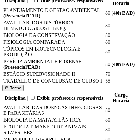
Disciplina |
Exibir professores responsáveis
Horária
PLANEJAMENTO E GESTÃO AMBIENTAL
80
(40
h EAD
)
(Presencial/EAD)
AVAL. LAB. DOS DISTÚRBIOS
80
HEMATOLÓGICOS E BIOQ.
BIOLOGIA DA CONSERVAÇÃO
80
FISIOLOGIA COMPARADA
80
TÓPICOS EM BIOTECNOLOGIA E
80
PRODUÇÃO
PERÍCIA AMBIENTAL E FORENSE
80
(40
h EAD
)
(Presencial/EAD)
ESTÁGIO SUPERVISIONADO II
70
TRABALHO DE CONCLUSÃO DE CURSO I
55
8° Termo
Carga
Disciplina |
Exibir professores responsáveis
Horária
AVAL. LAB. DAS DOENÇAS INFECCIOSAS
80
E PARASITÁRIAS
BIOLOGIA DA MATA ATLÂNTICA
80
ETOLOGIA E MANEJO DE ANIMAIS
80
SILVESTRES
MICROBIOLOGIA APLICADA
80