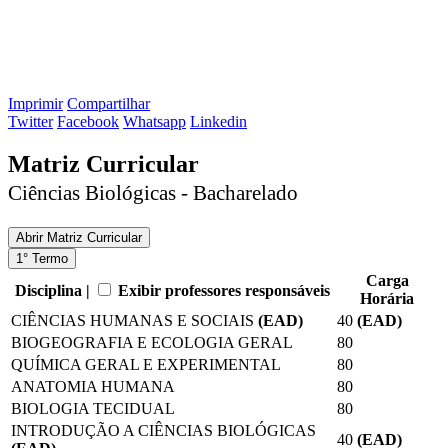
Imprimir
Compartilhar
Twitter
Facebook
Whatsapp
Linkedin
Matriz Curricular
Ciências Biológicas - Bacharelado
Abrir
Matriz Curricular
1° Termo
Carga
Disciplina |
Exibir professores responsáveis
Horária
CIÊNCIAS HUMANAS E SOCIAIS
(EAD)
40
(EAD)
BIOGEOGRAFIA E ECOLOGIA GERAL
80
QUÍMICA GERAL E EXPERIMENTAL
80
ANATOMIA HUMANA
80
BIOLOGIA TECIDUAL
80
INTRODUÇÃO A CIÊNCIAS BIOLÓGICAS
40
(EAD)