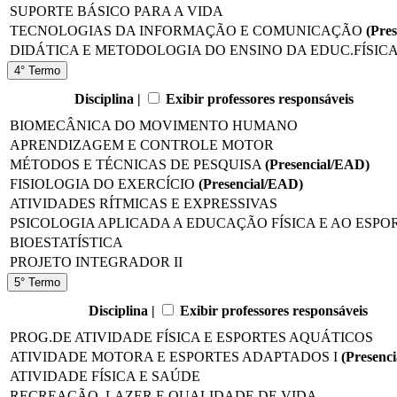
SUPORTE BÁSICO PARA A VIDA
TECNOLOGIAS DA INFORMAÇÃO E COMUNICAÇÃO
(Pre
DIDÁTICA E METODOLOGIA DO ENSINO DA EDUC.FÍSIC
4° Termo
Disciplina |
Exibir professores responsáveis
BIOMECÂNICA DO MOVIMENTO HUMANO
APRENDIZAGEM E CONTROLE MOTOR
MÉTODOS E TÉCNICAS DE PESQUISA
(Presencial/EAD)
FISIOLOGIA DO EXERCÍCIO
(Presencial/EAD)
ATIVIDADES RÍTMICAS E EXPRESSIVAS
PSICOLOGIA APLICADA A EDUCAÇÃO FÍSICA E AO ESPO
BIOESTATÍSTICA
PROJETO INTEGRADOR II
5° Termo
Disciplina |
Exibir professores responsáveis
PROG.DE ATIVIDADE FÍSICA E ESPORTES AQUÁTICOS
ATIVIDADE MOTORA E ESPORTES ADAPTADOS I
(Presenc
ATIVIDADE FÍSICA E SAÚDE
RECREAÇÃO, LAZER E QUALIDADE DE VIDA