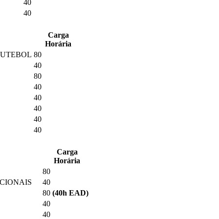
40
40
Carga
Horária
 FUTEBOL
80
40
80
40
40
40
40
40
Carga
Horária
80
NCIONAIS
40
80
(40
h EAD
)
40
40