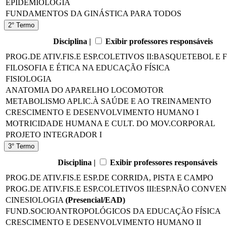
EPIDEMIOLOGIA
FUNDAMENTOS DA GINÁSTICA PARA TODOS
2° Termo
Disciplina |
Exibir professores responsáveis
PROG.DE ATIV.FIS.E ESP.COLETIVOS II:BASQUETEBOL E
FILOSOFIA E ÉTICA NA EDUCAÇÃO FÍSICA
FISIOLOGIA
ANATOMIA DO APARELHO LOCOMOTOR
METABOLISMO APLIC.À SAÚDE E AO TREINAMENTO
CRESCIMENTO E DESENVOLVIMENTO HUMANO I
MOTRICIDADE HUMANA E CULT. DO MOV.CORPORAL
PROJETO INTEGRADOR I
3° Termo
Disciplina |
Exibir professores responsáveis
PROG.DE ATIV.FIS.E ESP.DE CORRIDA, PISTA E CAMPO
PROG.DE ATIV.FIS.E ESP.COLETIVOS III:ESP.NÃO CONVE
CINESIOLOGIA
(Presencial/EAD)
FUND.SOCIOANTROPOLÓGICOS DA EDUCAÇÃO FÍSICA
CRESCIMENTO E DESENVOLVIMENTO HUMANO II