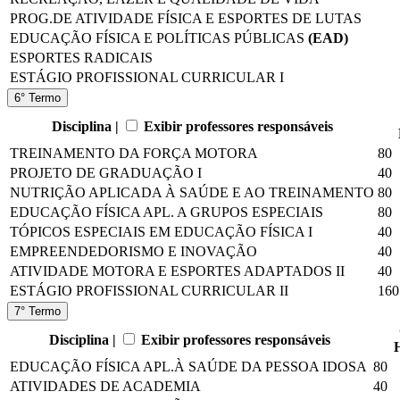
PROG.DE ATIVIDADE FÍSICA E ESPORTES DE LUTAS
EDUCAÇÃO FÍSICA E POLÍTICAS PÚBLICAS
(EAD)
ESPORTES RADICAIS
ESTÁGIO PROFISSIONAL CURRICULAR I
6° Termo
Disciplina |
Exibir professores responsáveis
TREINAMENTO DA FORÇA MOTORA
80
PROJETO DE GRADUAÇÃO I
40
NUTRIÇÃO APLICADA À SAÚDE E AO TREINAMENTO
80
EDUCAÇÃO FÍSICA APL. A GRUPOS ESPECIAIS
80
TÓPICOS ESPECIAIS EM EDUCAÇÃO FÍSICA I
40
EMPREENDEDORISMO E INOVAÇÃO
40
ATIVIDADE MOTORA E ESPORTES ADAPTADOS II
40
ESTÁGIO PROFISSIONAL CURRICULAR II
160
7° Termo
Disciplina |
Exibir professores responsáveis
EDUCAÇÃO FÍSICA APL.À SAÚDE DA PESSOA IDOSA
80
ATIVIDADES DE ACADEMIA
40