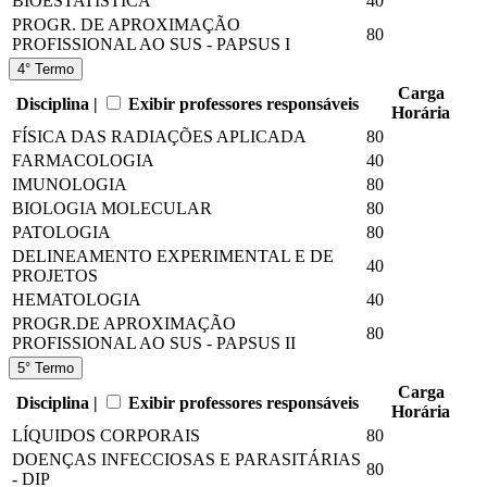
BIOESTATÍSTICA
40
PROGR. DE APROXIMAÇÃO
80
PROFISSIONAL AO SUS - PAPSUS I
4° Termo
Carga
Disciplina |
Exibir professores responsáveis
Horária
FÍSICA DAS RADIAÇÕES APLICADA
80
FARMACOLOGIA
40
IMUNOLOGIA
80
BIOLOGIA MOLECULAR
80
PATOLOGIA
80
DELINEAMENTO EXPERIMENTAL E DE
40
PROJETOS
HEMATOLOGIA
40
PROGR.DE APROXIMAÇÃO
80
PROFISSIONAL AO SUS - PAPSUS II
5° Termo
Carga
Disciplina |
Exibir professores responsáveis
Horária
LÍQUIDOS CORPORAIS
80
DOENÇAS INFECCIOSAS E PARASITÁRIAS
80
- DIP