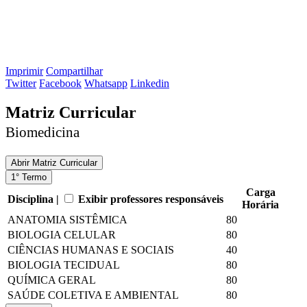
Imprimir
Compartilhar
Twitter
Facebook
Whatsapp
Linkedin
Matriz Curricular
Biomedicina
Abrir
Matriz Curricular
1° Termo
Carga
Disciplina |
Exibir professores responsáveis
Horária
ANATOMIA SISTÊMICA
80
BIOLOGIA CELULAR
80
CIÊNCIAS HUMANAS E SOCIAIS
40
BIOLOGIA TECIDUAL
80
QUÍMICA GERAL
80
SAÚDE COLETIVA E AMBIENTAL
80