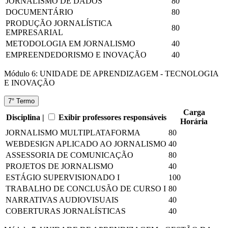
JORNALISMO DE DADOS
80
DOCUMENTÁRIO
80
PRODUÇÃO JORNALÍSTICA
80
EMPRESARIAL
METODOLOGIA EM JORNALISMO
40
EMPREENDEDORISMO E INOVAÇÃO
40
Módulo 6: UNIDADE DE APRENDIZAGEM - TECNOLOGIA
E INOVAÇÃO
7° Termo
Carga
Disciplina |
Exibir professores responsáveis
Horária
JORNALISMO MULTIPLATAFORMA
80
WEBDESIGN APLICADO AO JORNALISMO
40
ASSESSORIA DE COMUNICAÇÃO
80
PROJETOS DE JORNALISMO
40
ESTÁGIO SUPERVISIONADO I
100
TRABALHO DE CONCLUSÃO DE CURSO I
80
NARRATIVAS AUDIOVISUAIS
40
COBERTURAS JORNALÍSTICAS
40