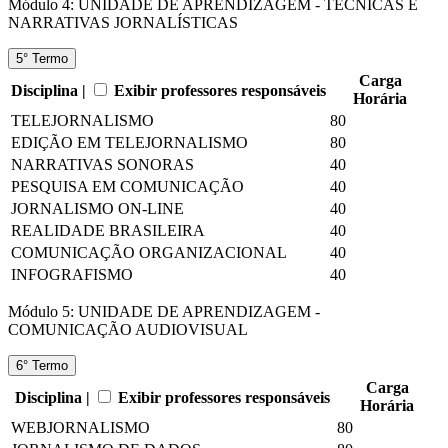
Módulo 4: UNIDADE DE APRENDIZAGEM - TÉCNICAS E
NARRATIVAS JORNALÍSTICAS
5° Termo
Carga
Disciplina |
Exibir professores responsáveis
Horária
TELEJORNALISMO
80
EDIÇÃO EM TELEJORNALISMO
80
NARRATIVAS SONORAS
40
PESQUISA EM COMUNICAÇÃO
40
JORNALISMO ON-LINE
40
REALIDADE BRASILEIRA
40
COMUNICAÇÃO ORGANIZACIONAL
40
INFOGRAFISMO
40
Módulo 5: UNIDADE DE APRENDIZAGEM -
COMUNICAÇÃO AUDIOVISUAL
6° Termo
Carga
Disciplina |
Exibir professores responsáveis
Horária
WEBJORNALISMO
80