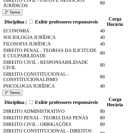
DIREITO CIVIL - FATOS E NEGÓCIOS
80
JURÍDICOS
2° Termo
Carga
Disciplina |
Exibir professores responsáveis
Horária
ECONOMIA
40
SOCIOLOGIA JURÍDICA
40
FILOSOFIA JURÍDICA
40
DIREITO PENAL - TEORIAS DA ILICITUDE
80
E CULPABILIDADE
DIREITO CIVIL - RESPONSABILIDADE
80
CIVIL
DIREITO CONSTITUCIONAL -
80
CONSTITUCIONALISMO
PSICOLOGIA JURÍDICA
40
3° Termo
Carga
Disciplina |
Exibir professores responsáveis
Horária
DIREITO ADMINISTRATIVO
80
DIREITO PENAL - TEORIA DAS PENAS
80
DIREITO CIVIL - OBRIGAÇÕES
80
DIREITO CONSTITUCIONAL - DIREITOS