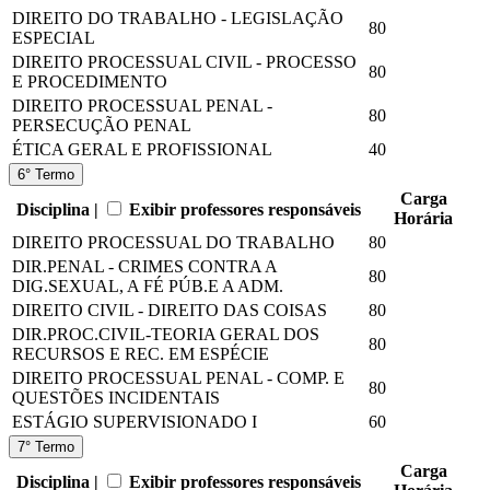
DIREITO DO TRABALHO - LEGISLAÇÃO
80
ESPECIAL
DIREITO PROCESSUAL CIVIL - PROCESSO
80
E PROCEDIMENTO
DIREITO PROCESSUAL PENAL -
80
PERSECUÇÃO PENAL
ÉTICA GERAL E PROFISSIONAL
40
6° Termo
Carga
Disciplina |
Exibir professores responsáveis
Horária
DIREITO PROCESSUAL DO TRABALHO
80
DIR.PENAL - CRIMES CONTRA A
80
DIG.SEXUAL, A FÉ PÚB.E A ADM.
DIREITO CIVIL - DIREITO DAS COISAS
80
DIR.PROC.CIVIL-TEORIA GERAL DOS
80
RECURSOS E REC. EM ESPÉCIE
DIREITO PROCESSUAL PENAL - COMP. E
80
QUESTÕES INCIDENTAIS
ESTÁGIO SUPERVISIONADO I
60
7° Termo
Carga
Disciplina |
Exibir professores responsáveis