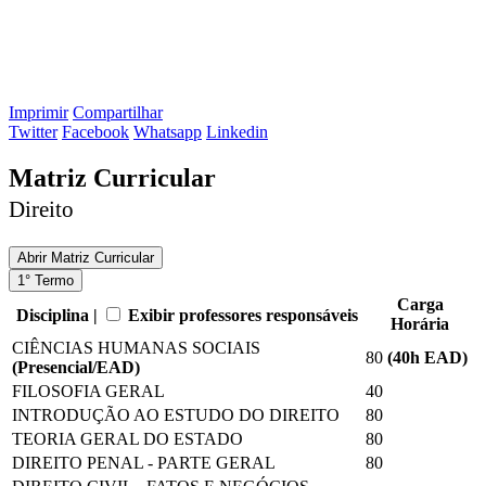
Imprimir
Compartilhar
Twitter
Facebook
Whatsapp
Linkedin
Matriz Curricular
Direito
Abrir
Matriz Curricular
1° Termo
Carga
Disciplina |
Exibir professores responsáveis
Horária
CIÊNCIAS HUMANAS SOCIAIS
80
(40
h EAD
)
(Presencial/EAD)
FILOSOFIA GERAL
40
INTRODUÇÃO AO ESTUDO DO DIREITO
80
TEORIA GERAL DO ESTADO
80
DIREITO PENAL - PARTE GERAL
80