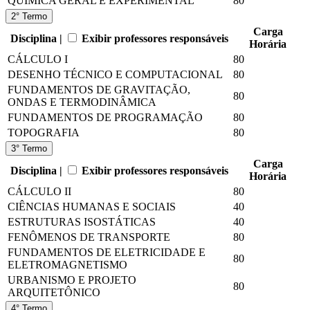
QUÍMICA GERAL E EXPERIMENTAL
80
2° Termo
Carga
Disciplina |
Exibir professores responsáveis
Horária
CÁLCULO I
80
DESENHO TÉCNICO E COMPUTACIONAL
80
FUNDAMENTOS DE GRAVITAÇÃO,
80
ONDAS E TERMODINÂMICA
FUNDAMENTOS DE PROGRAMAÇÃO
80
TOPOGRAFIA
80
3° Termo
Carga
Disciplina |
Exibir professores responsáveis
Horária
CÁLCULO II
80
CIÊNCIAS HUMANAS E SOCIAIS
40
ESTRUTURAS ISOSTÁTICAS
40
FENÔMENOS DE TRANSPORTE
80
FUNDAMENTOS DE ELETRICIDADE E
80
ELETROMAGNETISMO
URBANISMO E PROJETO
80
ARQUITETÔNICO
4° Termo