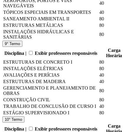
AEROPORTOS, PORTOS E VIAS
40
NAVEGÁVEIS
TÓPICOS ESPECIAIS EM TRANSPORTES
40
SANEAMENTO AMBIENTAL II
80
ESTRUTURAS METÁLICAS
80
INSTALAÇÕES HIDRÁULICAS E
80
SANITÁRIAS
9° Termo
Carga
Disciplina |
Exibir professores responsáveis
Horária
ESTRUTURAS DE CONCRETO I
80
INSTALAÇÕES ELÉTRICAS
80
AVALIAÇÕES E PERÍCIAS
40
ESTRUTURAS DE MADEIRA
40
GERENCIAMENTO E PLANEJAMENTO DE
80
OBRAS
CONSTRUÇÃO CIVIL
80
TRABALHO DE CONCLUSÃO DE CURSO I
40
ESTÁGIO SUPERVISIONADO I
80
10° Termo
Carga
Disciplina |
Exibir professores responsáveis
Horária