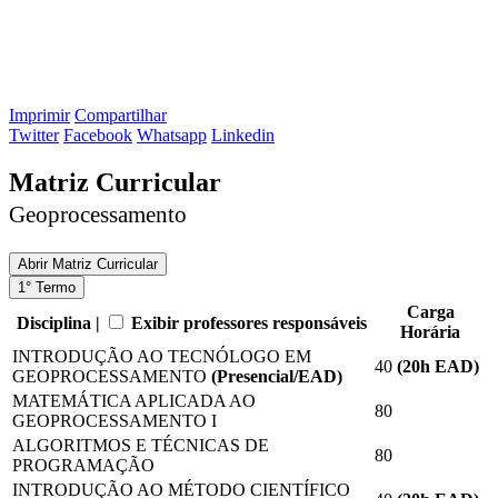
Imprimir
Compartilhar
Twitter
Facebook
Whatsapp
Linkedin
Matriz Curricular
Geoprocessamento
Abrir
Matriz Curricular
1° Termo
Carga
Disciplina |
Exibir professores responsáveis
Horária
INTRODUÇÃO AO TECNÓLOGO EM
40
(20
h EAD
)
GEOPROCESSAMENTO
(Presencial/EAD)
MATEMÁTICA APLICADA AO
80
GEOPROCESSAMENTO I
ALGORITMOS E TÉCNICAS DE
80
PROGRAMAÇÃO
INTRODUÇÃO AO MÉTODO CIENTÍFICO