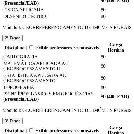
40
(20
h EAD
)
(Presencial/EAD)
FÍSICA APLICADA
80
DESENHO TÉCNICO
80
Módulo I: GEORREFERENCIAMENTO DE IMÓVEIS RURAIS
2° Termo
Carga
Disciplina |
Exibir professores responsáveis
Horária
CARTOGRAFIA
80
MATEMÁTICA APLICADA AO
80
GEOPROCESSAMENTO II
ESTATÍSTICA APLICADA AO
80
GEOPROCESSAMENTO
TOPOGRAFIA I
80
PRINCÍPIOS BÁSICOS EM GEOCIÊNCIAS
80
(40
h EAD
)
(Presencial/EAD)
Módulo I: GEORREFERENCIAMENTO DE IMÓVEIS RURAIS
3° Termo
Carga
Disciplina |
Exibir professores responsáveis
Horária