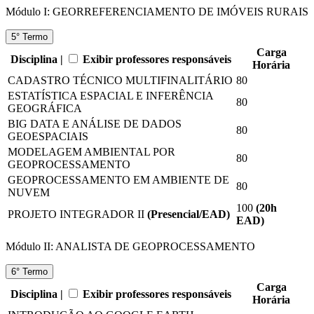
Módulo I: GEORREFERENCIAMENTO DE IMÓVEIS RURAIS
5° Termo
Carga
Disciplina |
Exibir professores responsáveis
Horária
CADASTRO TÉCNICO MULTIFINALITÁRIO
80
ESTATÍSTICA ESPACIAL E INFERÊNCIA
80
GEOGRÁFICA
BIG DATA E ANÁLISE DE DADOS
80
GEOESPACIAIS
MODELAGEM AMBIENTAL POR
80
GEOPROCESSAMENTO
GEOPROCESSAMENTO EM AMBIENTE DE
80
NUVEM
100
(20
h
PROJETO INTEGRADOR II
(Presencial/EAD)
EAD
)
Módulo II: ANALISTA DE GEOPROCESSAMENTO
6° Termo
Carga
Disciplina |
Exibir professores responsáveis
Horária