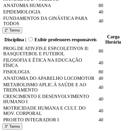
ANATOMIA HUMANA
80
EPIDEMIOLOGIA
40
FUNDAMENTOS DA GINÁSTICA PARA
40
TODOS
2° Termo
Carga
Disciplina |
Exibir professores responsáveis
Horária
PROG.DE ATIV.FIS.E ESP.COLETIVOS II:
80
BASQUETEBOL E FUTEBOL
FILOSOFIA E ÉTICA NA EDUCAÇÃO
40
FÍSICA
FISIOLOGIA
80
ANATOMIA DO APARELHO LOCOMOTOR
40
METABOLISMO APLIC.À SAÚDE E AO
40
TREINAMENTO
CRESCIMENTO E DESENVOLVIMENTO
40
HUMANO I
MOTRICIDADE HUMANA E CULT. DO
40
MOV. CORPORAL
PROJETO INTEGRADOR I
40
3° Termo