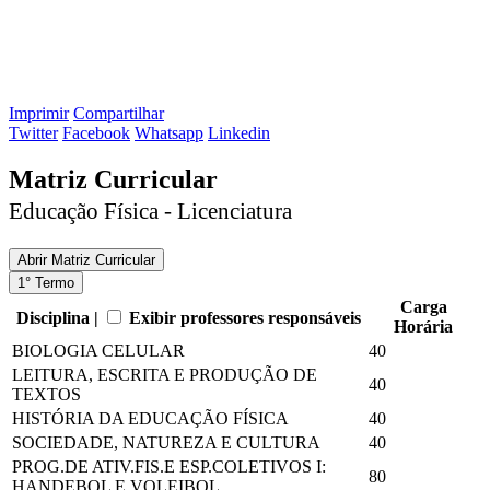
Imprimir
Compartilhar
Twitter
Facebook
Whatsapp
Linkedin
Matriz Curricular
Educação Física - Licenciatura
Abrir
Matriz Curricular
1° Termo
Carga
Disciplina |
Exibir professores responsáveis
Horária
BIOLOGIA CELULAR
40
LEITURA, ESCRITA E PRODUÇÃO DE
40
TEXTOS
HISTÓRIA DA EDUCAÇÃO FÍSICA
40
SOCIEDADE, NATUREZA E CULTURA
40
PROG.DE ATIV.FIS.E ESP.COLETIVOS I:
80
HANDEBOL E VOLEIBOL