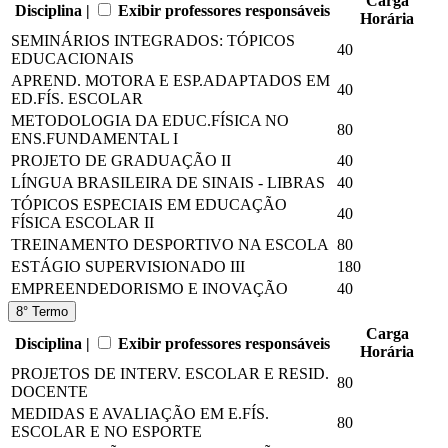
Carga
Disciplina |
Exibir professores responsáveis
Horária
SEMINÁRIOS INTEGRADOS: TÓPICOS
40
EDUCACIONAIS
APREND. MOTORA E ESP.ADAPTADOS EM
40
ED.FÍS. ESCOLAR
METODOLOGIA DA EDUC.FÍSICA NO
80
ENS.FUNDAMENTAL I
PROJETO DE GRADUAÇÃO II
40
LÍNGUA BRASILEIRA DE SINAIS - LIBRAS
40
TÓPICOS ESPECIAIS EM EDUCAÇÃO
40
FÍSICA ESCOLAR II
TREINAMENTO DESPORTIVO NA ESCOLA
80
ESTÁGIO SUPERVISIONADO III
180
EMPREENDEDORISMO E INOVAÇÃO
40
8° Termo
Carga
Disciplina |
Exibir professores responsáveis
Horária
PROJETOS DE INTERV. ESCOLAR E RESID.
80
DOCENTE
MEDIDAS E AVALIAÇÃO EM E.FÍS.
80
ESCOLAR E NO ESPORTE