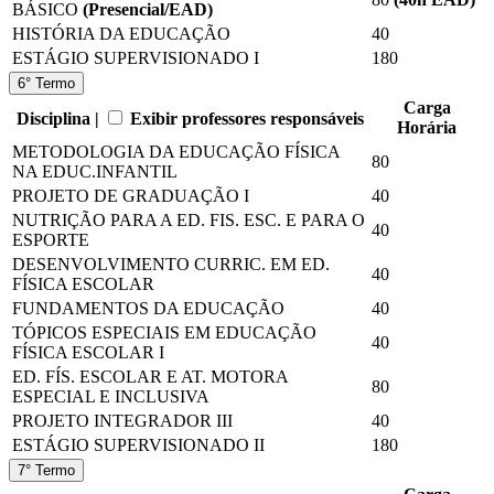
BÁSICO
(Presencial/EAD)
HISTÓRIA DA EDUCAÇÃO
40
ESTÁGIO SUPERVISIONADO I
180
6° Termo
Carga
Disciplina |
Exibir professores responsáveis
Horária
METODOLOGIA DA EDUCAÇÃO FÍSICA
80
NA EDUC.INFANTIL
PROJETO DE GRADUAÇÃO I
40
NUTRIÇÃO PARA A ED. FIS. ESC. E PARA O
40
ESPORTE
DESENVOLVIMENTO CURRIC. EM ED.
40
FÍSICA ESCOLAR
FUNDAMENTOS DA EDUCAÇÃO
40
TÓPICOS ESPECIAIS EM EDUCAÇÃO
40
FÍSICA ESCOLAR I
ED. FÍS. ESCOLAR E AT. MOTORA
80
ESPECIAL E INCLUSIVA
PROJETO INTEGRADOR III
40
ESTÁGIO SUPERVISIONADO II
180
7° Termo