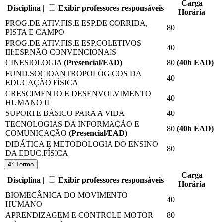
Carga
Disciplina |
Exibir professores responsáveis
Horária
PROG.DE ATIV.FIS.E ESP.DE CORRIDA,
80
PISTA E CAMPO
PROG.DE ATIV.FIS.E ESP.COLETIVOS
40
III:ESP.NÃO CONVENCIONAIS
CINESIOLOGIA
(Presencial/EAD)
80
(40
h EAD
)
FUND.SOCIOANTROPOLÓGICOS DA
40
EDUCAÇÃO FÍSICA
CRESCIMENTO E DESENVOLVIMENTO
40
HUMANO II
SUPORTE BÁSICO PARA A VIDA
40
TECNOLOGIAS DA INFORMAÇÃO E
80
(40
h EAD
)
COMUNICAÇÃO
(Presencial/EAD)
DIDÁTICA E METODOLOGIA DO ENSINO
80
DA EDUC.FÍSICA
4° Termo
Carga
Disciplina |
Exibir professores responsáveis
Horária
BIOMECÂNICA DO MOVIMENTO
40
HUMANO
APRENDIZAGEM E CONTROLE MOTOR
80