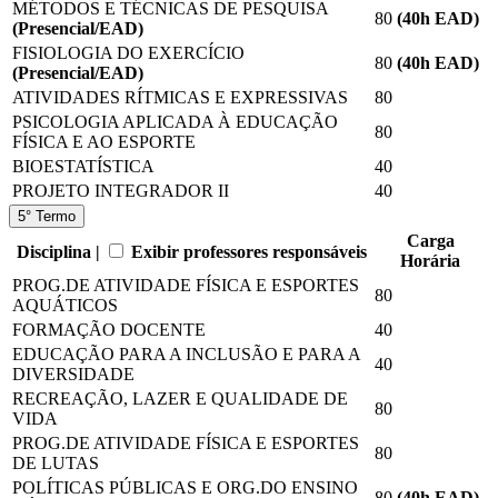
MÉTODOS E TÉCNICAS DE PESQUISA
80
(40
h EAD
)
(Presencial/EAD)
FISIOLOGIA DO EXERCÍCIO
80
(40
h EAD
)
(Presencial/EAD)
ATIVIDADES RÍTMICAS E EXPRESSIVAS
80
PSICOLOGIA APLICADA À EDUCAÇÃO
80
FÍSICA E AO ESPORTE
BIOESTATÍSTICA
40
PROJETO INTEGRADOR II
40
5° Termo
Carga
Disciplina |
Exibir professores responsáveis
Horária
PROG.DE ATIVIDADE FÍSICA E ESPORTES
80
AQUÁTICOS
FORMAÇÃO DOCENTE
40
EDUCAÇÃO PARA A INCLUSÃO E PARA A
40
DIVERSIDADE
RECREAÇÃO, LAZER E QUALIDADE DE
80
VIDA
PROG.DE ATIVIDADE FÍSICA E ESPORTES
80
DE LUTAS
POLÍTICAS PÚBLICAS E ORG.DO ENSINO
80
(40
h EAD
)