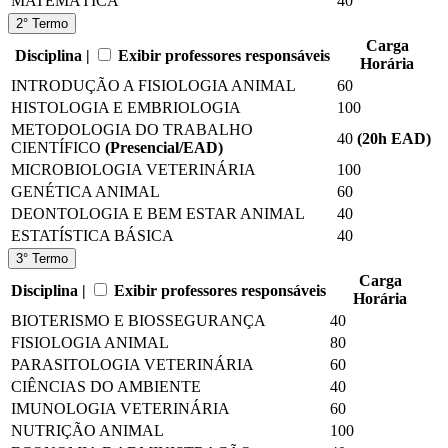
MATEMÁTICA
40
2° Termo
Carga
Disciplina |
Exibir professores responsáveis
Horária
INTRODUÇÃO A FISIOLOGIA ANIMAL
60
HISTOLOGIA E EMBRIOLOGIA
100
METODOLOGIA DO TRABALHO
40
(20
h EAD
)
CIENTÍFICO
(Presencial/EAD)
MICROBIOLOGIA VETERINÁRIA
100
GENÉTICA ANIMAL
60
DEONTOLOGIA E BEM ESTAR ANIMAL
40
ESTATÍSTICA BÁSICA
40
3° Termo
Carga
Disciplina |
Exibir professores responsáveis
Horária
BIOTERISMO E BIOSSEGURANÇA
40
FISIOLOGIA ANIMAL
80
PARASITOLOGIA VETERINÁRIA
60
CIÊNCIAS DO AMBIENTE
40
IMUNOLOGIA VETERINÁRIA
60
NUTRIÇÃO ANIMAL
100