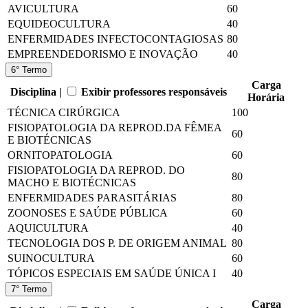
AVICULTURA
60
EQUIDEOCULTURA
40
ENFERMIDADES INFECTOCONTAGIOSAS
80
EMPREENDEDORISMO E INOVAÇÃO
40
6° Termo
Carga
Disciplina |
Exibir professores responsáveis
Horária
TÉCNICA CIRÚRGICA
100
FISIOPATOLOGIA DA REPROD.DA FÊMEA
60
E BIOTÉCNICAS
ORNITOPATOLOGIA
60
FISIOPATOLOGIA DA REPROD. DO
80
MACHO E BIOTÉCNICAS
ENFERMIDADES PARASITÁRIAS
80
ZOONOSES E SAÚDE PÚBLICA
60
AQUICULTURA
40
TECNOLOGIA DOS P. DE ORIGEM ANIMAL
80
SUINOCULTURA
60
TÓPICOS ESPECIAIS EM SAÚDE ÚNICA I
40
7° Termo
Carga