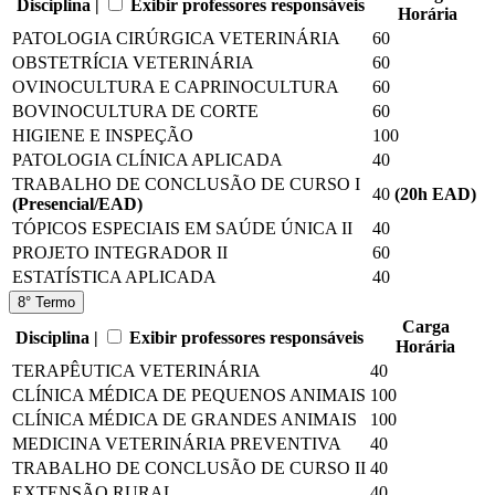
Disciplina |
Exibir professores responsáveis
Horária
PATOLOGIA CIRÚRGICA VETERINÁRIA
60
OBSTETRÍCIA VETERINÁRIA
60
OVINOCULTURA E CAPRINOCULTURA
60
BOVINOCULTURA DE CORTE
60
HIGIENE E INSPEÇÃO
100
PATOLOGIA CLÍNICA APLICADA
40
TRABALHO DE CONCLUSÃO DE CURSO I
40
(20
h EAD
)
(Presencial/EAD)
TÓPICOS ESPECIAIS EM SAÚDE ÚNICA II
40
PROJETO INTEGRADOR II
60
ESTATÍSTICA APLICADA
40
8° Termo
Carga
Disciplina |
Exibir professores responsáveis
Horária
TERAPÊUTICA VETERINÁRIA
40
CLÍNICA MÉDICA DE PEQUENOS ANIMAIS
100
CLÍNICA MÉDICA DE GRANDES ANIMAIS
100
MEDICINA VETERINÁRIA PREVENTIVA
40
TRABALHO DE CONCLUSÃO DE CURSO II
40
EXTENSÃO RURAL
40