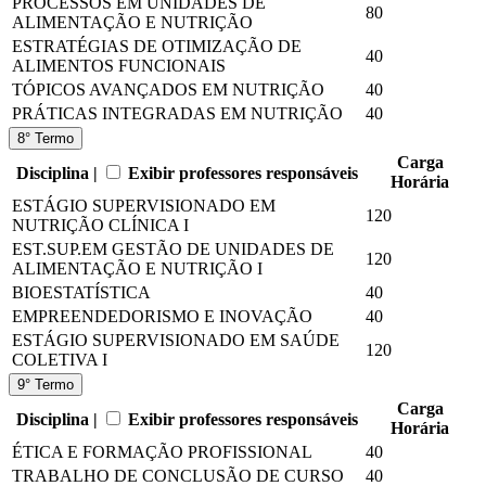
PROCESSOS EM UNIDADES DE
80
ALIMENTAÇÃO E NUTRIÇÃO
ESTRATÉGIAS DE OTIMIZAÇÃO DE
40
ALIMENTOS FUNCIONAIS
TÓPICOS AVANÇADOS EM NUTRIÇÃO
40
PRÁTICAS INTEGRADAS EM NUTRIÇÃO
40
8° Termo
Carga
Disciplina |
Exibir professores responsáveis
Horária
ESTÁGIO SUPERVISIONADO EM
120
NUTRIÇÃO CLÍNICA I
EST.SUP.EM GESTÃO DE UNIDADES DE
120
ALIMENTAÇÃO E NUTRIÇÃO I
BIOESTATÍSTICA
40
EMPREENDEDORISMO E INOVAÇÃO
40
ESTÁGIO SUPERVISIONADO EM SAÚDE
120
COLETIVA I
9° Termo
Carga
Disciplina |
Exibir professores responsáveis
Horária
ÉTICA E FORMAÇÃO PROFISSIONAL
40
TRABALHO DE CONCLUSÃO DE CURSO
40