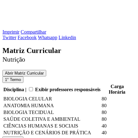
Imprimir
Compartilhar
Twitter
Facebook
Whatsapp
Linkedin
Matriz Curricular
Nutrição
Abrir
Matriz Curricular
1° Termo
Carga
Disciplina |
Exibir professores responsáveis
Horária
BIOLOGIA CELULAR
80
ANATOMIA HUMANA
80
BIOLOGIA TECIDUAL
80
SAÚDE COLETIVA E AMBIENTAL
80
CIÊNCIAS HUMANAS E SOCIAIS
40
NUTRIÇÃO E CENÁRIOS DE PRÁTICA
40