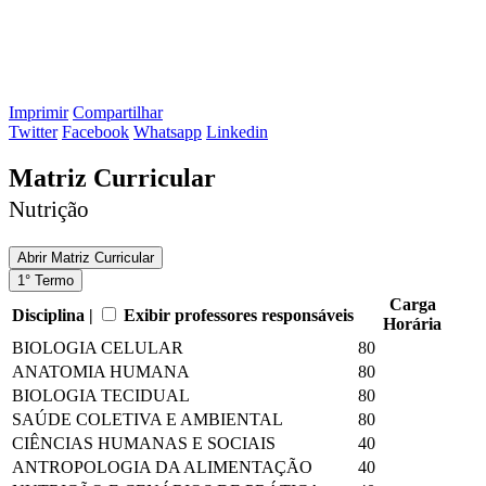
Imprimir
Compartilhar
Twitter
Facebook
Whatsapp
Linkedin
Matriz Curricular
Nutrição
Abrir
Matriz Curricular
1° Termo
Carga
Disciplina |
Exibir professores responsáveis
Horária
BIOLOGIA CELULAR
80
ANATOMIA HUMANA
80
BIOLOGIA TECIDUAL
80
SAÚDE COLETIVA E AMBIENTAL
80
CIÊNCIAS HUMANAS E SOCIAIS
40
ANTROPOLOGIA DA ALIMENTAÇÃO
40