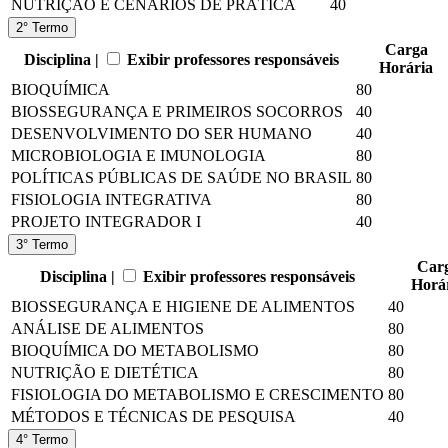
NUTRIÇÃO E CENÁRIOS DE PRÁTICA
40
2° Termo
Carga
Disciplina |
Exibir professores responsáveis
Horária
BIOQUÍMICA
80
BIOSSEGURANÇA E PRIMEIROS SOCORROS
40
DESENVOLVIMENTO DO SER HUMANO
40
MICROBIOLOGIA E IMUNOLOGIA
80
POLÍTICAS PÚBLICAS DE SAÚDE NO BRASIL
80
FISIOLOGIA INTEGRATIVA
80
PROJETO INTEGRADOR I
40
3° Termo
Car
Disciplina |
Exibir professores responsáveis
Horá
BIOSSEGURANÇA E HIGIENE DE ALIMENTOS
40
ANÁLISE DE ALIMENTOS
80
BIOQUÍMICA DO METABOLISMO
80
NUTRIÇÃO E DIETÉTICA
80
FISIOLOGIA DO METABOLISMO E CRESCIMENTO
80
MÉTODOS E TÉCNICAS DE PESQUISA
40
4° Termo