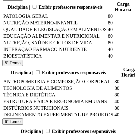
Carga
Disciplina |
Exibir professores responsáveis
Horária
PATOLOGIA GERAL
80
NUTRIÇÃO MATERNO-INFANTIL
80
QUALIDADE E LEGISLAÇÃO EM ALIMENTOS
40
EDUCAÇÃO ALIMENTAR E NUTRICIONAL
80
NUTRIÇÃO, SAÚDE E CICLOS DE VIDA
80
INTERAÇÃO FÁRMACO-NUTRIENTE
40
BIOESTATÍSTICA
40
5° Termo
Carg
Disciplina |
Exibir professores responsáveis
Horár
ANTROPOMETRIA E COMPOSIÇÃO CORPORAL
80
TECNOLOGIA DE ALIMENTOS
80
TÉCNICA E DIETÉTICA
80
ESTRUTURA FÍSICA E ERGONOMIA EM UANS
40
DISTÚRBIOS NUTRICIONAIS
80
DELINEAMENTO EXPERIMENTAL DE PROJETOS
40
6° Termo
Disciplina |
Exibir professores responsáveis