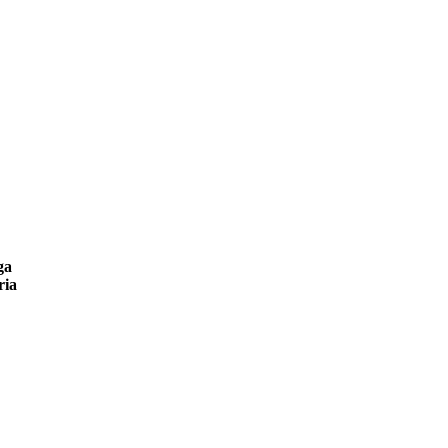
ga
ria