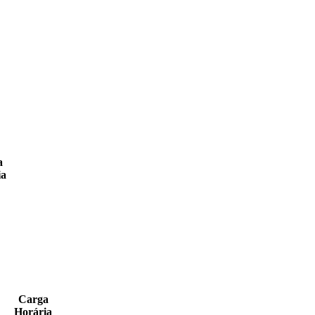
a
ia
Carga
Horária