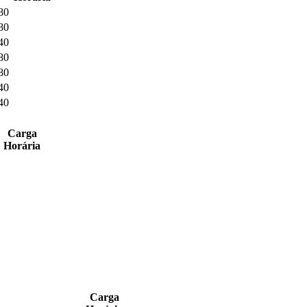
80
80
40
80
80
40
40
Carga
Horária
Carga