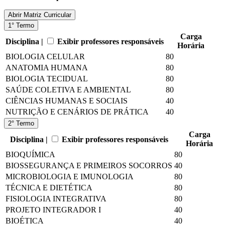
Abrir
Matriz Curricular
1° Termo
Carga
Disciplina |
Exibir professores responsáveis
Horária
BIOLOGIA CELULAR
80
ANATOMIA HUMANA
80
BIOLOGIA TECIDUAL
80
SAÚDE COLETIVA E AMBIENTAL
80
CIÊNCIAS HUMANAS E SOCIAIS
40
NUTRIÇÃO E CENÁRIOS DE PRÁTICA
40
2° Termo
Carga
Disciplina |
Exibir professores responsáveis
Horária
BIOQUÍMICA
80
BIOSSEGURANÇA E PRIMEIROS SOCORROS
40
MICROBIOLOGIA E IMUNOLOGIA
80
TÉCNICA E DIETÉTICA
80
FISIOLOGIA INTEGRATIVA
80
PROJETO INTEGRADOR I
40
BIOÉTICA
40