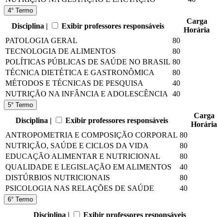
4° Termo
Carga
Disciplina |
Exibir professores responsáveis
Horária
PATOLOGIA GERAL
80
TECNOLOGIA DE ALIMENTOS
80
POLÍTICAS PÚBLICAS DE SAÚDE NO BRASIL
80
TÉCNICA DIETÉTICA E GASTRONÔMICA
80
MÉTODOS E TÉCNICAS DE PESQUISA
40
NUTRIÇÃO NA INFÂNCIA E ADOLESCÊNCIA
40
5° Termo
Carga
Disciplina |
Exibir professores responsáveis
Horária
ANTROPOMETRIA E COMPOSIÇÃO CORPORAL
80
NUTRIÇÃO, SAÚDE E CICLOS DA VIDA
80
EDUCAÇÃO ALIMENTAR E NUTRICIONAL
80
QUALIDADE E LEGISLAÇÃO EM ALIMENTOS
40
DISTÚRBIOS NUTRICIONAIS
80
PSICOLOGIA NAS RELAÇÕES DE SAÚDE
40
6° Termo
Disciplina |
Exibir professores responsáveis