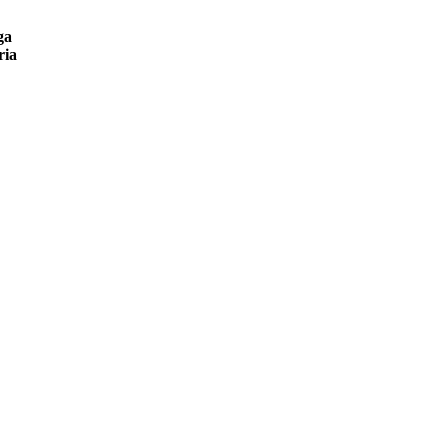
ga
ria