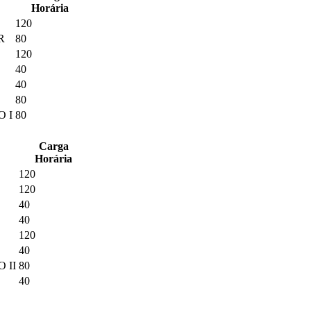
Horária
120
R
80
120
40
40
80
O I
80
Carga
Horária
120
120
40
40
120
40
 II
80
40