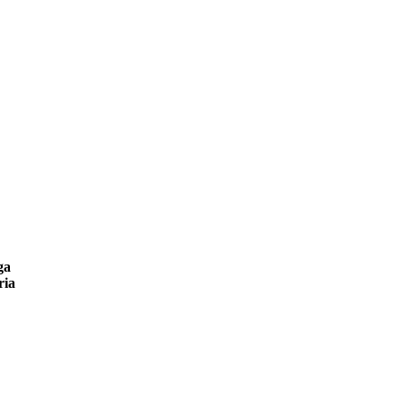
ga
ria