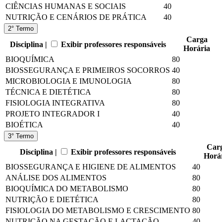
CIÊNCIAS HUMANAS E SOCIAIS
40
NUTRIÇÃO E CENÁRIOS DE PRÁTICA
40
2° Termo
Carga
Disciplina |
Exibir professores responsáveis
Horária
BIOQUÍMICA
80
BIOSSEGURANÇA E PRIMEIROS SOCORROS
40
MICROBIOLOGIA E IMUNOLOGIA
80
TÉCNICA E DIETÉTICA
80
FISIOLOGIA INTEGRATIVA
80
PROJETO INTEGRADOR I
40
BIOÉTICA
40
3° Termo
Car
Disciplina |
Exibir professores responsáveis
Horá
BIOSSEGURANÇA E HIGIENE DE ALIMENTOS
40
ANÁLISE DOS ALIMENTOS
80
BIOQUÍMICA DO METABOLISMO
80
NUTRIÇÃO E DIETÉTICA
80
FISIOLOGIA DO METABOLISMO E CRESCIMENTO
80
NUTRIÇÃO NA GESTAÇÃO E LACTAÇÃO
40