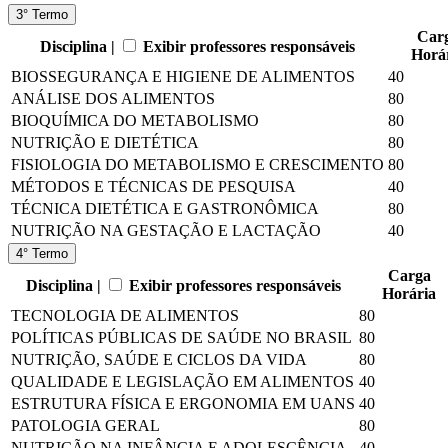
3° Termo
Car
Disciplina |
Exibir professores responsáveis
Horá
BIOSSEGURANÇA E HIGIENE DE ALIMENTOS
40
ANÁLISE DOS ALIMENTOS
80
BIOQUÍMICA DO METABOLISMO
80
NUTRIÇÃO E DIETÉTICA
80
FISIOLOGIA DO METABOLISMO E CRESCIMENTO
80
MÉTODOS E TÉCNICAS DE PESQUISA
40
TÉCNICA DIETÉTICA E GASTRONÔMICA
80
NUTRIÇÃO NA GESTAÇÃO E LACTAÇÃO
40
4° Termo
Carga
Disciplina |
Exibir professores responsáveis
Horária
TECNOLOGIA DE ALIMENTOS
80
POLÍTICAS PÚBLICAS DE SAÚDE NO BRASIL
80
NUTRIÇÃO, SAÚDE E CICLOS DA VIDA
80
QUALIDADE E LEGISLAÇÃO EM ALIMENTOS
40
ESTRUTURA FÍSICA E ERGONOMIA EM UANS
40
PATOLOGIA GERAL
80
NUTRIÇÃO NA INFÂNCIA E ADOLESCÊNCIA
40