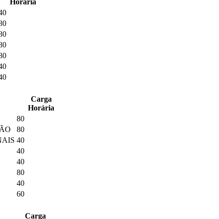
Horária
40
80
80
80
80
40
40
Carga
Horária
80
ÇÃO
80
NAIS
40
40
40
80
40
60
Carga