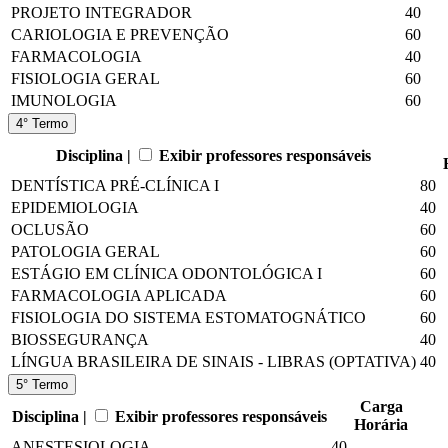
PROJETO INTEGRADOR
40
CARIOLOGIA E PREVENÇÃO
60
FARMACOLOGIA
40
FISIOLOGIA GERAL
60
IMUNOLOGIA
60
4° Termo
Disciplina |
Exibir professores responsáveis
DENTÍSTICA PRÉ-CLÍNICA I
80
EPIDEMIOLOGIA
40
OCLUSÃO
60
PATOLOGIA GERAL
60
ESTÁGIO EM CLÍNICA ODONTOLÓGICA I
60
FARMACOLOGIA APLICADA
60
FISIOLOGIA DO SISTEMA ESTOMATOGNÁTICO
60
BIOSSEGURANÇA
40
LÍNGUA BRASILEIRA DE SINAIS - LIBRAS (OPTATIVA)
40
5° Termo
Carga
Disciplina |
Exibir professores responsáveis
Horária
ANESTESIOLOGIA
40