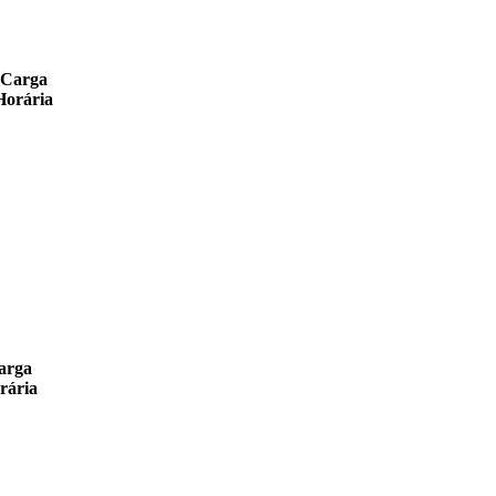
Carga
Horária
arga
rária