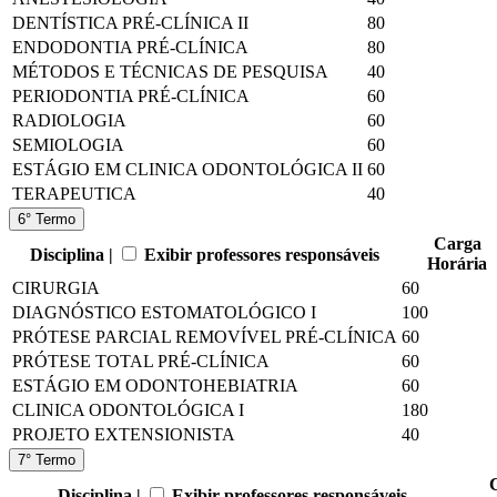
DENTÍSTICA PRÉ-CLÍNICA II
80
ENDODONTIA PRÉ-CLÍNICA
80
MÉTODOS E TÉCNICAS DE PESQUISA
40
PERIODONTIA PRÉ-CLÍNICA
60
RADIOLOGIA
60
SEMIOLOGIA
60
ESTÁGIO EM CLINICA ODONTOLÓGICA II
60
TERAPEUTICA
40
6° Termo
Carga
Disciplina |
Exibir professores responsáveis
Horária
CIRURGIA
60
DIAGNÓSTICO ESTOMATOLÓGICO I
100
PRÓTESE PARCIAL REMOVÍVEL PRÉ-CLÍNICA
60
PRÓTESE TOTAL PRÉ-CLÍNICA
60
ESTÁGIO EM ODONTOHEBIATRIA
60
CLINICA ODONTOLÓGICA I
180
PROJETO EXTENSIONISTA
40
7° Termo
Disciplina |
Exibir professores responsáveis