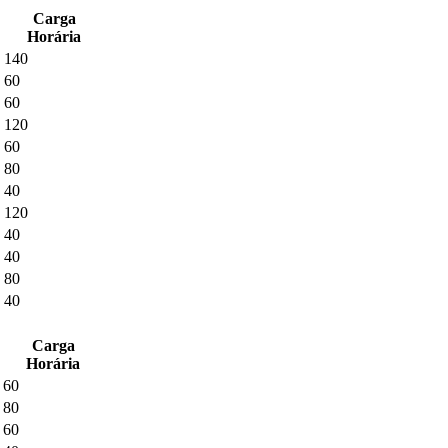
Carga
Horária
140
60
60
120
60
80
40
120
40
40
80
40
Carga
Horária
60
80
60