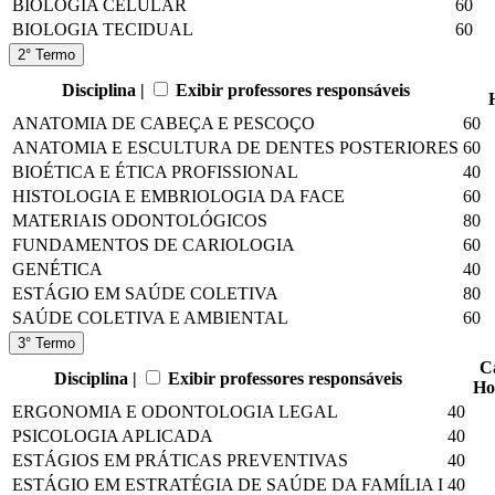
BIOLOGIA CELULAR
60
BIOLOGIA TECIDUAL
60
2° Termo
Disciplina |
Exibir professores responsáveis
ANATOMIA DE CABEÇA E PESCOÇO
60
ANATOMIA E ESCULTURA DE DENTES POSTERIORES
60
BIOÉTICA E ÉTICA PROFISSIONAL
40
HISTOLOGIA E EMBRIOLOGIA DA FACE
60
MATERIAIS ODONTOLÓGICOS
80
FUNDAMENTOS DE CARIOLOGIA
60
GENÉTICA
40
ESTÁGIO EM SAÚDE COLETIVA
80
SAÚDE COLETIVA E AMBIENTAL
60
3° Termo
C
Disciplina |
Exibir professores responsáveis
Ho
ERGONOMIA E ODONTOLOGIA LEGAL
40
PSICOLOGIA APLICADA
40
ESTÁGIOS EM PRÁTICAS PREVENTIVAS
40
ESTÁGIO EM ESTRATÉGIA DE SAÚDE DA FAMÍLIA I
40