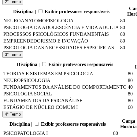
2° Termo
Car
Disciplina |
Exibir professores responsáveis
Horá
NEUROANATOMOFISIOLOGIA
80
PSICOLOGIA DA ADOLESCÊNCIA E VIDA ADULTA
80
PROCESSOS PSICOLÓGICOS FUNDAMENTAIS
80
EMPREENDEDORISMO E INOVAÇÃO
80
PSICOLOGIA DAS NECESSIDADES ESPECÍFICAS
80
3° Termo
Disciplina |
Exibir professores responsáveis
TEORIAS E SISTEMAS EM PSICOLOGIA
80
NEUROPSICOLOGIA
80
FUNDAMENTOS DA ANÁLISE DO COMPORTAMENTO
40
PSICOLOGIA SOCIAL
80
FUNDAMENTOS DA PSICANÁLISE
80
ESTÁGIO DE NÚCLEO COMUM I
60
4° Termo
Carga
Disciplina |
Exibir professores responsáveis
Horária
PSICOPATOLOGIA I
80