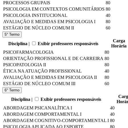
PROCESSOS GRUPAIS
80
PSICOLOGIA EM CONTEXTOS COMUNITÁRIOS
80
PSICOLOGIA INSTITUCIONAL
40
AVALIAÇÃO E MEDIDAS EM PSICOLOGIA I
80
ESTÁGIO DE NÚCLEO COMUM II
60
5° Termo
Carga
Disciplina |
Exibir professores responsáveis
Horária
PSICOFARMACOLOGIA
80
ORIENTAÇÃO PROFISSIONAL E DE CARREIRA
80
PSICOPATOLOGIA II
80
ÉTICA NA ATUAÇÃO PROFISSIONAL
40
AVALIAÇÃO E MEDIDAS EM PSICOLOGIA II
80
ESTÁGIO DE NÚCLEO COMUM III
60
6° Termo
Carg
Disciplina |
Exibir professores responsáveis
Horár
ABORDAGEM PSICANALÍTICA I
40
ABORDAGEM COMPORTAMENTAL I
40
ABORDAGEM COGNITIVO-COMPORTAMENTAL I
80
PSICOLOGIA APLICADA AO ESPORTE
80