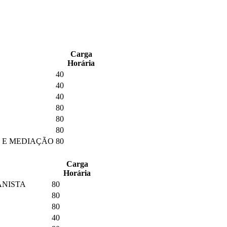
Carga
Horária
40
40
40
80
80
80
L E MEDIAÇÃO
80
Carga
Horária
ANISTA
80
80
80
40