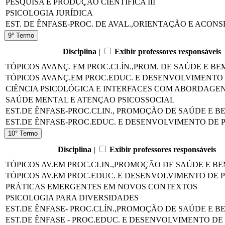
PESQUISA E PRODUÇÃO CIENTÍFICA III
PSICOLOGIA JURÍDICA
EST. DE ÊNFASE-PROC. DE AVAL.,ORIENTAÇÃO E ACO
9° Termo
Disciplina |
Exibir professores responsáveis
TÓPICOS AVANÇ. EM PROC.CLÍN.,PROM. DE SAÚDE E BEM
TÓPICOS AVANÇ.EM PROC.EDUC. E DESENVOLVIMENTO 
CIÊNCIA PSICOLÓGICA E INTERFACES COM ABORDAGEN
SAÚDE MENTAL E ATENÇAO PSICOSSOCIAL
EST.DE ÊNFASE-PROC.CLIN., PROMOÇÃO DE SAÚDE E BE
EST.DE ÊNFASE-PROC.EDUC. E DESENVOLVIMENTO DE P
10° Termo
Disciplina |
Exibir professores responsáveis
TÓPICOS AV.EM PROC.CLIN.,PROMOÇÃO DE SAÚDE E BEM
TÓPICOS AV.EM PROC.EDUC. E DESENVOLVIMENTO DE P
PRÁTICAS EMERGENTES EM NOVOS CONTEXTOS
PSICOLOGIA PARA DIVERSIDADES
EST.DE ÊNFASE- PROC.CLÍN.,PROMOÇÃO DE SAÚDE E BE
EST.DE ÊNFASE - PROC.EDUC. E DESENVOLVIMENTO DE 