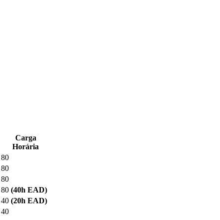
Carga
Horária
80
80
80
80
(40
h EAD
)
40
(20
h EAD
)
40