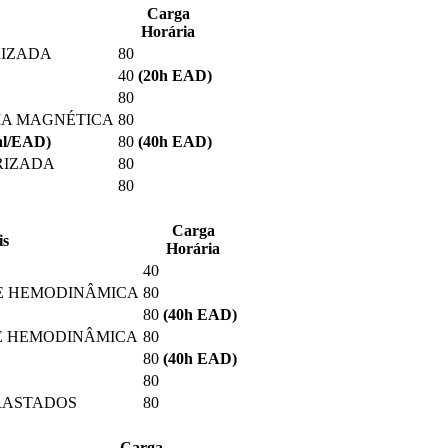
Carga
Horária
RIZADA
80
40
(20
h EAD
)
80
IA MAGNÉTICA
80
al/EAD)
80
(40
h EAD
)
RIZADA
80
80
Carga
is
Horária
40
E HEMODINÂMICA
80
80
(40
h EAD
)
E HEMODINÂMICA
80
80
(40
h EAD
)
80
TRASTADOS
80
Carga