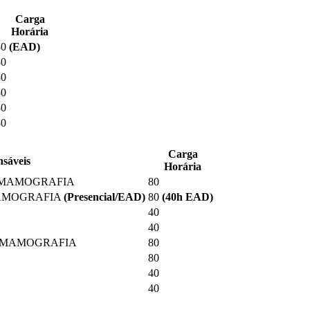
Carga
Horária
80
(EAD)
80
80
80
80
80
Carga
nsáveis
Horária
 MAMOGRAFIA
80
MAMOGRAFIA
(Presencial/EAD)
80
(40
h EAD
)
40
40
E MAMOGRAFIA
80
80
40
40