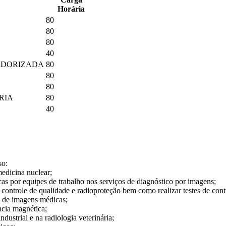
Horária
80
80
80
40
ADORIZADA
80
80
80
RIA
80
40
so:
medicina nuclear;
cas por equipes de trabalho nos serviços de diagnóstico por imagens;
 controle de qualidade e radioproteção bem como realizar testes de con
ão de imagens médicas;
ncia magnética;
ustrial e na radiologia veterinária;