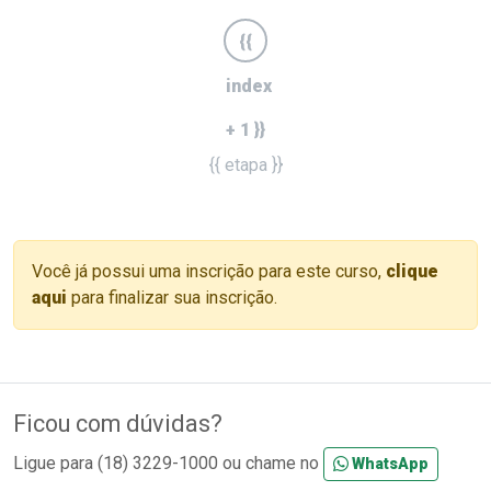
{{
index
+ 1 }}
{{ etapa }}
Você já possui uma inscrição para este curso,
clique
aqui
para finalizar sua inscrição.
Ficou com dúvidas?
Ligue para (18) 3229-1000 ou chame no
WhatsApp