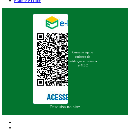
Fraude é crime
Consulte aqui o
cadastro da
instituição no sistema
e-MEC
Pesquisa no site: