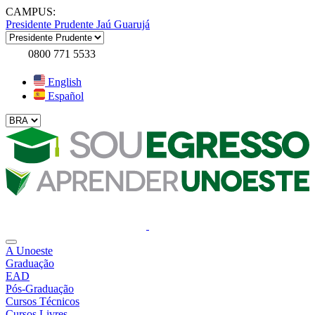
CAMPUS:
Presidente Prudente
Jaú
Guarujá
0800 771 5533
English
Español
A Unoeste
Graduação
EAD
Pós-Graduação
Cursos Técnicos
Cursos Livres