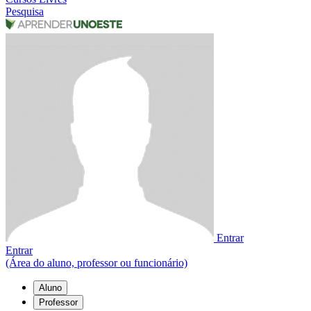
Pesquisa
Entrar
Entrar
(Área do aluno, professor ou funcionário)
Aluno
Professor