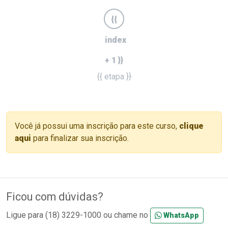
{{
index
+ 1 }}
{{ etapa }}
Você já possui uma inscrição para este curso,
clique
aqui
para finalizar sua inscrição.
Ficou com dúvidas?
Ligue para (18) 3229-1000 ou chame no
WhatsApp