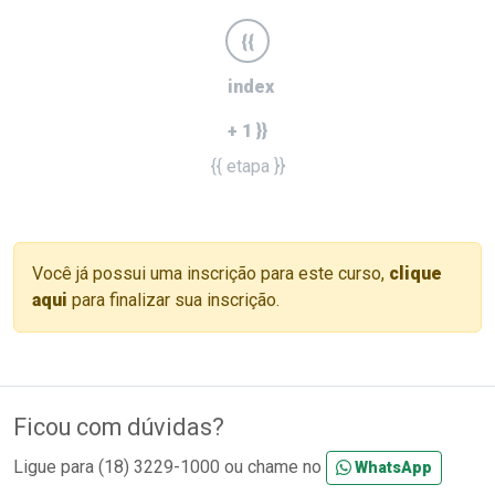
{{
index
+ 1 }}
{{ etapa }}
Você já possui uma inscrição para este curso,
clique
aqui
para finalizar sua inscrição.
Ficou com dúvidas?
Ligue para (18) 3229-1000 ou chame no
WhatsApp