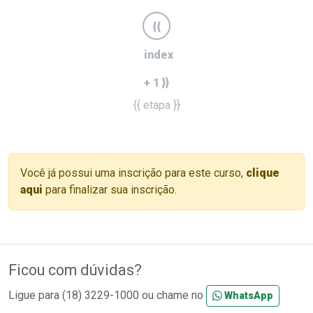
{{
index
+ 1 }}
{{ etapa }}
Você já possui uma inscrição para este curso,
clique
aqui
para finalizar sua inscrição.
Ficou com dúvidas?
Ligue para (18) 3229-1000 ou chame no
WhatsApp