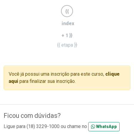
{{
index
+ 1 }}
{{ etapa }}
Você já possui uma inscrição para este curso,
clique
aqui
para finalizar sua inscrição.
Ficou com dúvidas?
Ligue para (18) 3229-1000 ou chame no
WhatsApp