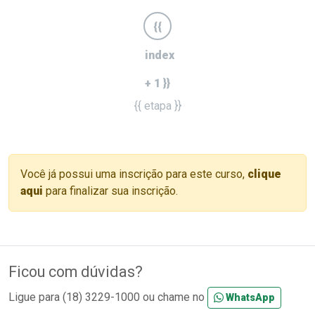
{{
index
+ 1 }}
{{ etapa }}
Você já possui uma inscrição para este curso,
clique
aqui
para finalizar sua inscrição.
Ficou com dúvidas?
Ligue para (18) 3229-1000 ou chame no
WhatsApp