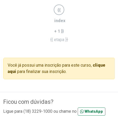
{{
index
+ 1 }}
{{ etapa }}
Você já possui uma inscrição para este curso,
clique
aqui
para finalizar sua inscrição.
Ficou com dúvidas?
Ligue para (18) 3229-1000 ou chame no
WhatsApp