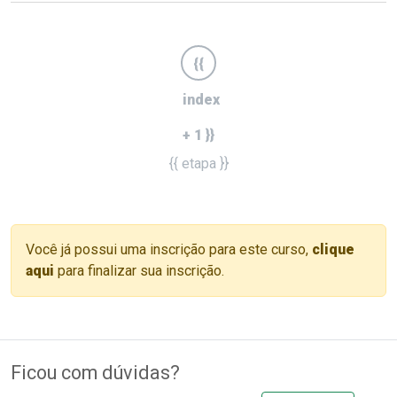
{{
index
+ 1 }}
{{ etapa }}
Você já possui uma inscrição para este curso,
clique
aqui
para finalizar sua inscrição.
Ficou com dúvidas?