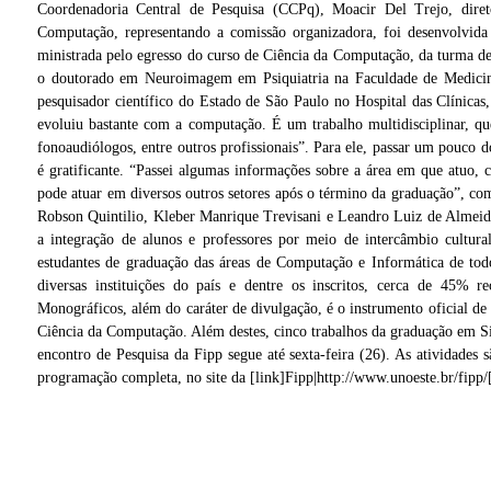
Coordenadoria Central de Pesquisa (CCPq), Moacir Del Trejo, dire
Computação, representando a comissão organizadora, foi desenvolvida
ministrada pelo egresso do curso de Ciência da Computação, da turma 
o doutorado em Neuroimagem em Psiquiatria na Faculdade de Medicin
pesquisador científico do Estado de São Paulo no Hospital das Clínicas,
evoluiu bastante com a computação. É um trabalho multidisciplinar, que e
fonoaudiólogos, entre outros profissionais”. Para ele, passar um pouco
é gratificante. “Passei algumas informações sobre a área em que atuo,
pode atuar em diversos outros setores após o término da graduação”, c
Robson Quintilio, Kleber Manrique Trevisani e Leandro Luiz de Almei
a integração de alunos e professores por meio de intercâmbio cultural
estudantes de graduação das áreas de Computação e Informática de todo
diversas instituições do país e dentre os inscritos, cerca de 45% 
Mesa principal foi composta pelo professor Emerson Silas Doria, o diretor da Fipp,
Monográficos, além do caráter de divulgação, é o instrumento oficial d
Moacir Del Trejo e pelo coordenador da CCPq, Jair Garcia Júnior
o
Ciência da Computação. Além destes, cinco trabalhos da graduação em S
encontro de Pesquisa da Fipp segue até sexta-feira (26). As atividade
programação completa, no site da [link]Fipp|http://www.unoeste.br/fipp/[