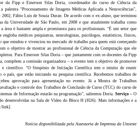
tor da Fipp e Emerson Silas Doria, coordenador do curso de Ciência da
 a palestra “Processamento de Imagens Médicas Aplicada a Neurociências”,
de 2002, Fábio Luis de Souza Duran. De acordo com o ex-aluno, que terminou
a da Universidade de São Paulo, em 2008 e que atualmente trabalha como
 a área é bastante ampla e promissora para os profissionais. “É um setor que
ngloba médicos psiquiatras, neurologistas, psicólogos, estatísticos, físicos,
 do que estudou e vivenciou no mercado de trabalho para quem está começando
 com o objetivo de mostrar ao profissional de Ciência da Computação que ele
ompletou. Para Emerson Silas Doria – que juntamente com os docentes da Fipp
da, compõem a comissão organizadora – o evento tem o objetivo de promover
 e científico. “O Simpósio de Iniciação Científica tem o intuito de reunir
 o país, que estão iniciando na pesquisa científica. Recebemos trabalhos de
recebeu aprovação para apresentação no evento. Já a Mostra de Trabalhos
e avaliação e controle dos Trabalhos de Conclusão de Curso (TCC) do curso de
istemas de Informação estarão na programação”, salientou Doria.
Serviço –
O
s são desenvolvidas na Sala de Vídeo do Bloco H (H26). Mais informações e a
/link].
Notícia disponibilizada pela Assessoria de Imprensa da Unoeste