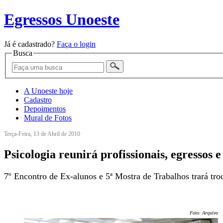
Egressos Unoeste
Já é cadastrado?
Faça o login
Busca
A Unoeste hoje
Cadastro
Depoimentos
Mural de Fotos
Terça-Feira, 13 de Abril de 2010
Psicologia reunirá profissionais, egressos 
7º Encontro de Ex-alunos e 5ª Mostra de Trabalhos trará troc
Foto: Arquivo/U