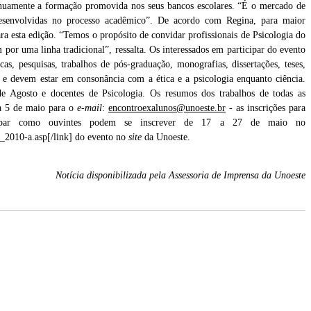
tinuamente a formação promovida nos seus bancos escolares. “É o mercado de
 desenvolvidas no processo acadêmico”. De acordo com Regina, para maior
ara esta edição. “Temos o propósito de convidar profissionais de Psicologia do
por uma linha tradicional”, ressalta. Os interessados em participar do evento
cas, pesquisas, trabalhos de pós-graduação, monografias, dissertações, teses,
 e devem estar em consonância com a ética e a psicologia enquanto ciência.
Agosto e docentes de Psicologia. Os resumos dos trabalhos de todas as
a 5 de maio para o
e-mail
:
encontroexalunos@unoeste.br
- as inscrições para
rticipar como ouvintes podem se inscrever de 17 a 27 de maio no
co_2010-a.asp[/link] do evento no
site
da Unoeste.
Notícia disponibilizada pela Assessoria de Imprensa da Unoeste