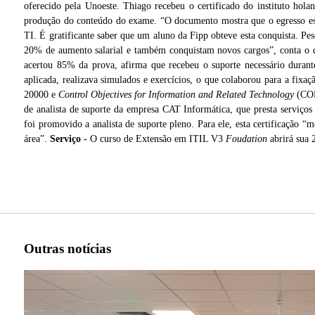
oferecido pela Unoeste. Thiago recebeu o certificado do instituto hola
produção do conteúdo do exame. “O documento mostra que o egresso está
TI. É gratificante saber que um aluno da Fipp obteve esta conquista. Pe
20% de aumento salarial e também conquistam novos cargos”, conta o d
acertou 85% da prova, afirma que recebeu o suporte necessário durante
aplicada, realizava simulados e exercícios, o que colaborou para a fixa
20000 e
Control Objectives for Information and Related Technology
(COB
de analista de suporte da empresa CAT Informática, que presta serviço
foi promovido a analista de suporte pleno. Para ele, esta certificação “m
área”.
Serviço -
O curso de Extensão em ITIL V3
Foudation
abrirá sua 
o de
Outras notícias
Thiago Borge
Oliveira, formado em Sistemas de Informação, recebeu certificado de instituto holand