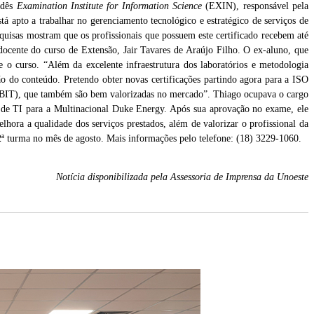
ndês
Examination Institute for Information Science
(EXIN), responsável pela
 apto a trabalhar no gerenciamento tecnológico e estratégico de serviços de
squisas mostram que os profissionais que possuem este certificado recebem até
ocente do curso de Extensão, Jair Tavares de Araújo Filho. O ex-aluno, que
 o curso. “Além da excelente infraestrutura dos laboratórios e metodologia
ção do conteúdo. Pretendo obter novas certificações partindo agora para a ISO
IT), que também são bem valorizadas no mercado”. Thiago ocupava o cargo
s de TI para a Multinacional Duke Energy. Após sua aprovação no exame, ele
elhora a qualidade dos serviços prestados, além de valorizar o profissional da
2ª turma no mês de agosto. Mais informações pelo telefone: (18) 3229-1060.
Notícia disponibilizada pela Assessoria de Imprensa da Unoeste
s
ês