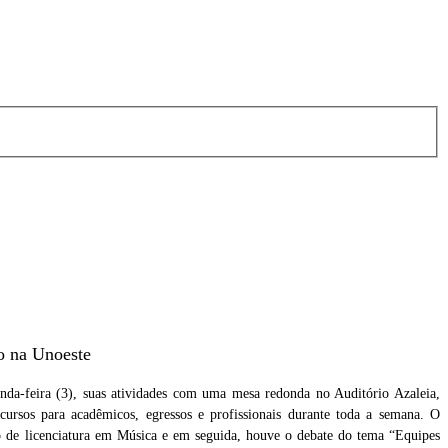
so na Unoeste
nda-feira (3), suas atividades com uma mesa redonda no Auditório Azaleia,
cursos para acadêmicos, egressos e profissionais durante toda a semana. O
te
Foto: Assessoria de Imprensa/Unoeste
so de licenciatura em Música e em seguida, houve o debate do tema “Equipes