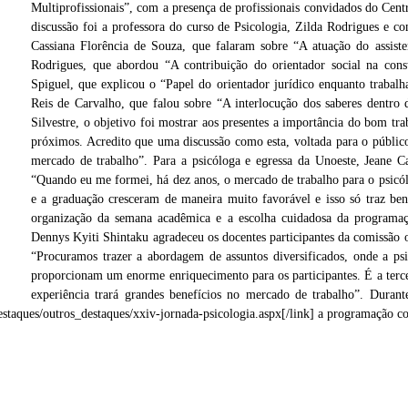
Multiprofissionais”, com a presença de profissionais convidados do Cent
discussão foi a professora do curso de Psicologia, Zilda Rodrigues e c
Cassiana Florência de Souza, que falaram sobre “A atuação do assisten
Rodrigues, que abordou “A contribuição do orientador social na const
Spiguel, que explicou o “Papel do orientador jurídico enquanto trabalh
Reis de Carvalho, que falou sobre “A interlocução dos saberes dentro 
Silvestre, o objetivo foi mostrar aos presentes a importância do bom t
próximos. Acredito que uma discussão como esta, voltada para o público
mercado de trabalho”. Para a psicóloga e egressa da Unoeste, Jeane Ca
“Quando eu me formei, há dez anos, o mercado de trabalho para o psicól
e a graduação cresceram de maneira muito favorável e isso só traz bene
organização da semana acadêmica e a escolha cuidadosa da programaç
Dennys Kyiti Shintaku agradeceu os docentes participantes da comissão 
ocial
Psicólogos, assistentes sociais, pedagoga e advogada integraram a atividade inicial
“Procuramos trazer a abordagem de assuntos diversificados, onde a psi
proporcionam um enorme enriquecimento para os participantes. É a terce
experiência trará grandes benefícios no mercado de trabalho”. Durante 
estaques/outros_destaques/xxiv-jornada-psicologia.aspx[/link] a programação c