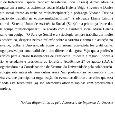
ro de Referência Especializado em Assistência Social (Creas). A mediadora da
ompuseram a mesa as assistentes socias Maria Helena Veiga Silvestre e Denise
te social frente ao trabalho multidisciplinar”; a pedagoga Viviane Cristina
rução do trabalho na equipe multidisciplinar”; a advogada Elaine Cristina
ador do Sistema Único de Assistência Social (Suas)” e a psicóloga Jeane dos
da equipe multidisciplinar”. De acordo com a assistente social Maria Helena
rabalho em equipe. “O Serviço Social e a Psicologia sempre trabalharam muito
 acadêmico, desperta neles a reflexão sobre a carreira e como é a atuação no
rvalho, voltar à Universidade como profissional convidada foi gratificante.
ogo passava por uma realidade muito diferente de agora. Vejo que a profissão
fícios para a classe trabalhadora de Presidente Prudente e região”. Sobre a
ão, o estudante e presidente do Diretório Acadêmico 27 de agosto (D.A.),
organizadora e a Coordenadoria de Eventos da Universidade pela colaboração.
Apresentação do coral do curso de licenciatura em Música da Unoeste
cologia está integrada com outras áreas. São profissionais renomados e que
ira vez que participo da organização do evento acadêmico e acredito que essa
toda esta terça-feira (4) são oferecidas oficinas rápidas com profissionais
ompleta.
Notícia disponibilizada pela Assessoria de Imprensa da Unoeste