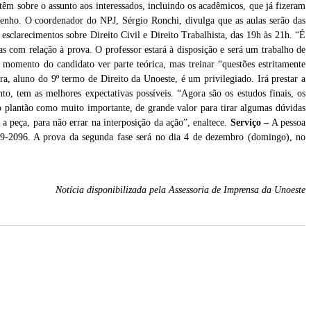
têm sobre o assunto aos interessados, incluindo os acadêmicos, que já fizeram
enho. O coordenador do NPJ, Sérgio Ronchi, divulga que as aulas serão das
r esclarecimentos sobre Direito Civil e Direito Trabalhista, das 19h às 21h. “É
s com relação à prova. O professor estará à disposição e será um trabalho de
 momento do candidato ver parte teórica, mas treinar “questões estritamente
ra, aluno do 9º termo de Direito da Unoeste, é um privilegiado. Irá prestar a
, tem as melhores expectativas possíveis. “Agora são os estudos finais, os
o plantão como muito importante, de grande valor para tirar algumas dúvidas
r a peça, para não errar na interposição da ação”, enaltece.
Serviço –
A pessoa
229-2096. A prova da segunda fase será no dia 4 de dezembro (domingo), no
Notícia disponibilizada pela Assessoria de Imprensa da Unoeste
o