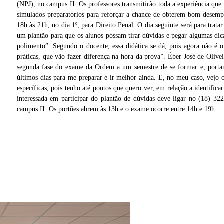
(NPJ), no campus II. Os professores transmitirão toda a experiência que 
simulados preparatórios para reforçar a chance de obterem bom desemp
18h às 21h, no dia 1º, para Direito Penal. O dia seguinte será para trata
um plantão para que os alunos possam tirar dúvidas e pegar algumas dica
polimento”. Segundo o docente, essa didática se dá, pois agora não é o
práticas, que vão fazer diferença na hora da prova”. Éber José de Olivei
segunda fase do exame da Ordem a um semestre de se formar e, portanto
últimos dias para me preparar e ir melhor ainda. E, no meu caso, vejo 
específicas, pois tenho até pontos que quero ver, em relação a identifica
interessada em participar do plantão de dúvidas deve ligar no (18) 3
campus II. Os portões abrem às 13h e o exame ocorre entre 14h e 19h.
ica
Acadêmicos de Direito da Unoeste já fizeram simulados para aprimorar preparaçã