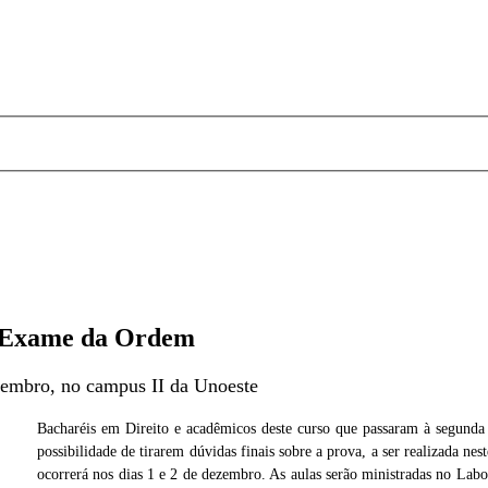
de Exame da Ordem
ezembro, no campus II da Unoeste
Bacharéis em Direito e acadêmicos deste curso que passaram à segun
possibilidade de tirarem dúvidas finais sobre a prova, a ser realizada n
noeste
Foto: Assessoria de Imprensa/Unoes
ocorrerá nos dias 1 e 2 de dezembro. As aulas serão ministradas no Labor