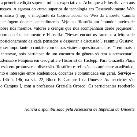
 a primeira edição superou minhas expectativas. Acho que a Filosofia vem aos
ustavo. A egressa do curso superior de tecnologia em Desenvolvimento Web
formática (Fipp) e integrante da Coordenadoria de Web da Unoeste, Camila
s que fogem do meu entendimento. Vejo na filosofia um ‘mundo’ inteiro de
s sobre nós mesmos, valores e crenças que nos acompanham desde pequenos”,
 abordado Conhecimento e Filosofia. “Nesses encontros faremos a leitura de
o posicionamento de cada pensador e despertar a discussão”, resumiu Gustavo.
se ser importante o contato com outras visões e questionamentos. “Tem mais a
interesse, pois participar de um encontro do gênero só tem a acrescentar”,
tensão e Pesquisa em Geografia e História) da Faclepp. Para Graziella Plaça
 está em promover a discussão filosófica e reflexão no ambiente acadêmico,
nto e interação entre acadêmicos, docentes e comunidade em geral.
Serviço –
das 18h às 19h, na sala 22, Bloco B, Campus I da Unoeste. As inscrições são
do Campus I, com a professora Graziella Orosco. Os participantes receberão
Notícia disponibilizada pela Assessoria de Imprensa da Unoeste