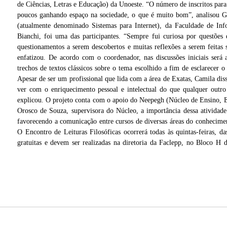
de Ciências, Letras e Educação) da Unoeste. “O número de inscritos para
poucos ganhando espaço na sociedade, o que é muito bom”, analisou G
(atualmente denominado Sistemas para Internet), da Faculdade de In
Bianchi, foi uma das participantes. “Sempre fui curiosa por questõe
questionamentos a serem descobertos e muitas reflexões a serem feita
enfatizou. De acordo com o coordenador, nas discussões iniciais será
trechos de textos clássicos sobre o tema escolhido a fim de esclarecer 
Apesar de ser um profissional que lida com a área de Exatas, Camila dis
ver com o enriquecimento pessoal e intelectual do que qualquer outro 
explicou. O projeto conta com o apoio do Neepegh (Núcleo de Ensino, Ex
Orosco de Souza, supervisora do Núcleo, a importância dessa atividade
favorecendo a comunicação entre cursos de diversas áreas do conhecime
O Encontro de Leituras Filosóficas ocorrerá todas às quintas-feiras, 
s
gratuitas e devem ser realizadas na diretoria da Faclepp, no Bloco H 