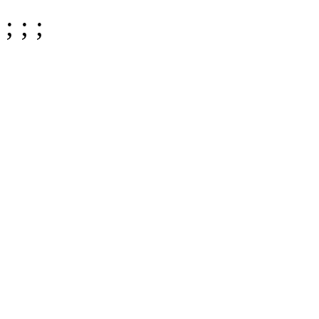
;
;
;